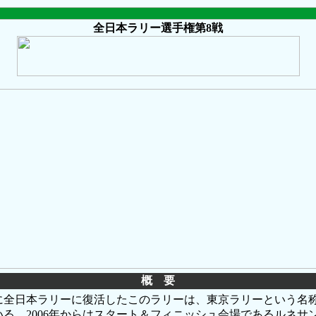
全日本ラリー選手権第8戦
概 要
りに全日本ラリーに復活したこのラリーは、東京ラリーという名
る。2006年からはスタート＆フィニッシュ会場であるルネサ