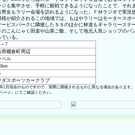
ージも集中させ、手軽に観戦できるようになったことで、それ
若男女もラリー会場を訪れるようになった。ＦＭラジオで実況
模様が紹介されるこの地域では、もはやラリーはモータースポ
サービスパークに隣接したＳＳのほかに林道もギャラリーステ
りのこんにゃく田楽や山菜ご飯、そして地元人気ショップのパ
っている。
5～7
島県棚倉町周辺
ラベル
0km
5
ツダスポーツカークラブ
10年2月現在のものですので、実際に開催されるものと異なる場合があります。
ページ」にてご確認ください。