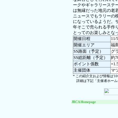
ークやギャラリーステ
は無縁だった地元の老
ニュースでもラリーの
になっているようだ。
年そこで売られる手作
とってのお楽しみとな
開催日程
11/
開催エリア
福
SS路面（予定）
グ
SS総距離（予定）
約7
ポイント係数
×1.
主催団体
マ
* この紹介文および情報は'
詳細は下記「主催者ホーム
JRCA Homepage