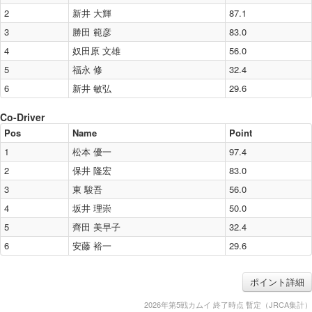
2
新井 大輝
87.1
全日本ラリーの基礎知識
3
勝田 範彦
83.0
ラリーとは
4
奴田原 文雄
56.0
クラス区分
5
福永 修
32.4
ポイント制度
6
新井 敏弘
29.6
ラリーの流れ
Co-Driver
ラリーカーの装備
Pos
Name
Point
ラリーを観戦するには
1
松本 優一
97.4
2
保井 隆宏
83.0
JRCAについて
3
東 駿吾
56.0
会長挨拶
4
坂井 理崇
50.0
活動報告
5
齊田 美早子
32.4
JRCAアワード
6
安藤 裕一
29.6
議事録
組織図
ポイント詳細
会則
2026年第5戦カムイ 終了時点 暫定（JRCA集計）