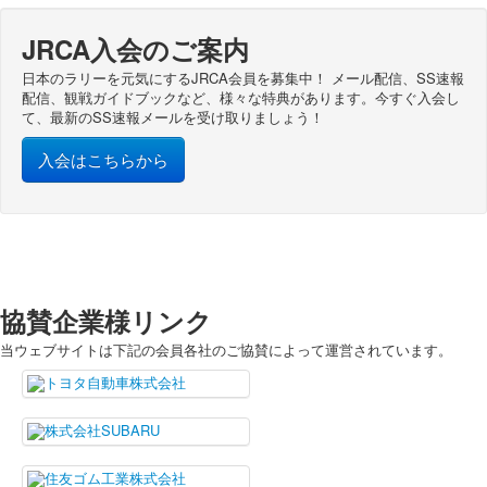
JRCA入会のご案内
JRCA入会のご案内
公式DVDのご注文
日本のラリーを元気にするJRCA会員を募集中！ メール配信、SS速報
主催者向け資材のご注文
配信、観戦ガイドブックなど、様々な特典があります。今すぐ入会し
て、最新のSS速報メールを受け取りましょう！
お問い合わせ
入会はこちらから
アーカイブ
2025年
2024年
2023年
2022年
協賛企業様リンク
2021年
当ウェブサイトは下記の会員各社のご協賛によって運営されています。
2020年
2019年
2018年
2017年