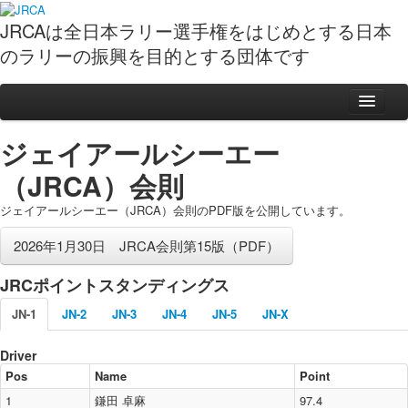
JRCAは全日本ラリー選手権をはじめとする日本
のラリーの振興を目的とする団体です
ニュース
ジェイアールシーエー
スケジュール
（JRCA）会則
ポイント表
ジェイアールシーエー（JRCA）会則のPDF版を公開しています。
動画
2026年1月30日 JRCA会則第15版（PDF）
フォト
JRCポイントスタンディングス
観戦ガイド
全日本ラリーイベントガイド
JN-1
JN-2
JN-3
JN-4
JN-5
JN-X
ラリー観戦準備５カ条
Driver
ガイドブックPDF
Pos
Name
Point
全日本ラリーの基礎知識
1
鎌田 卓麻
97.4