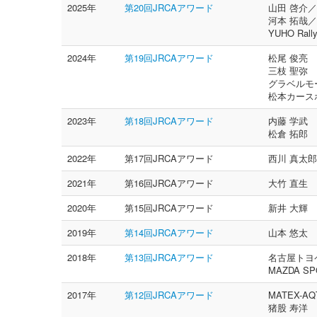
2025年
第20回JRCAアワード
山田 啓介／
河本 拓哉／
YUHO Ra
2024年
第19回JRCAアワード
松尾 俊亮
三枝 聖弥
グラベルモ
松本カース
2023年
第18回JRCAアワード
内藤 学武
松倉 拓郎
2022年
第17回JRCAアワード
西川 真太郎
2021年
第16回JRCAアワード
大竹 直生
2020年
第15回JRCAアワード
新井 大輝
2019年
第14回JRCAアワード
山本 悠太
2018年
第13回JRCAアワード
名古屋トヨペ
MAZDA SP
2017年
第12回JRCAアワード
MATEX-AQ
猪股 寿洋