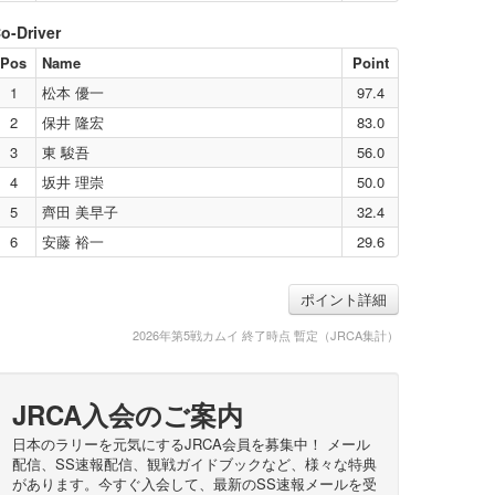
o-Driver
Pos
Name
Point
1
松本 優一
97.4
2
保井 隆宏
83.0
3
東 駿吾
56.0
4
坂井 理崇
50.0
5
齊田 美早子
32.4
6
安藤 裕一
29.6
ポイント詳細
2026年第5戦カムイ 終了時点 暫定（JRCA集計）
JRCA入会のご案内
日本のラリーを元気にするJRCA会員を募集中！ メール
配信、SS速報配信、観戦ガイドブックなど、様々な特典
があります。今すぐ入会して、最新のSS速報メールを受