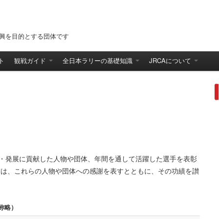
振興を目的とする団体です
ト
観戦ガイド
全日本ラリーの基礎知識
JRCAについて
興・発展に貢献した人物や団体、年間を通して活躍した選手を表彰
の賞は、これらの人物や団体への感謝を表すとともに、その功績を讃
称略）