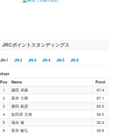
JRCポイントスタンディングス
JN-1
JN-2
JN-3
JN-4
JN-5
JN-X
river
Pos
Name
Point
1
鎌田 卓麻
97.4
2
新井 大輝
87.1
3
勝田 範彦
83.0
4
奴田原 文雄
56.0
5
福永 修
32.4
6
新井 敏弘
29.6