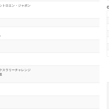
シトロエン・ジャポン
C
m
クスラリーチャレンジ
道