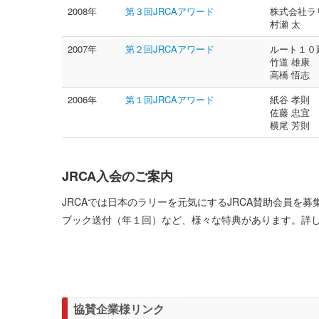
2008年
第３回JRCAアワード
株式会社ラ
村瀬 太
2007年
第２回JRCAアワード
ルート１０
竹道 雄康
高橋 悟志
2006年
第１回JRCAアワード
紙谷 孝則
佐藤 忠宜
横尾 芳則
JRCA入会のご案内
JRCAでは日本のラリーを元気にするJRCA賛助会員を
ブック送付（年１回）など、様々な特典があります。詳
協賛企業様リンク