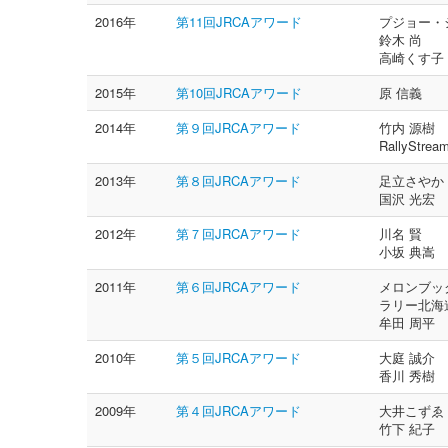
2016年
第11回JRCAアワード
プジョー・
鈴木 尚
高崎くす子
2015年
第10回JRCAアワード
原 信義
2014年
第９回JRCAアワード
竹内 源樹
RallyStrea
2013年
第８回JRCAアワード
足立さやか
国沢 光宏
2012年
第７回JRCAアワード
川名 賢
小坂 典嵩
2011年
第６回JRCAアワード
メロンブッ
ラリー北海
牟田 周平
2010年
第５回JRCAアワード
大庭 誠介
香川 秀樹
2009年
第４回JRCAアワード
大井こずゑ
竹下 紀子