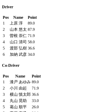
Driver
Pos
Name
Point
1
上原 淳
89.0
2
山本 悠太
87.9
3
曽根 崇仁
71.9
4
山口 清司
58.0
5
渡部 弘樹
36.6
6
加納 武彦
34.0
Co-Driver
Pos
Name
Point
1
漆戸 あゆみ
89.0
2
小川 由起
71.9
3
横山 慎太郎
36.6
4
丸山 晃助
33.0
5
葛山 順平
26.0