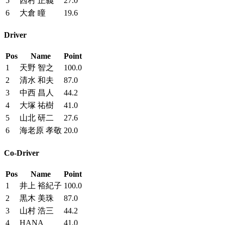
5
西村 正義
27.0
6
大倉 瞳
19.6
Driver
Pos
Name
Point
1
天野 智之
100.0
2
清水 和夫
87.0
3
中西 昌人
44.2
4
大塚 祐樹
41.0
5
山北 研二
27.6
6
海老原 孝敬
20.0
Co-Driver
Pos
Name
Point
1
井上 裕紀子
100.0
2
黒木 美珠
87.0
3
山村 浩三
44.2
4
HANA
41.0