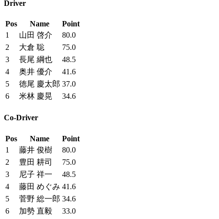
Driver
Pos
Name
Point
1
山田 啓介
80.0
2
大倉 聡
75.0
3
長尾 綱也
48.5
4
奥井 優介
41.6
5
徳尾 慶太郎
37.0
6
米林 慶晃
34.6
Co-Driver
Pos
Name
Point
1
藤井 俊樹
80.0
2
豊田 耕司
75.0
3
尼子 祥一
48.5
4
藤田 めぐみ
41.6
5
菅野 総一郎
34.6
6
加勢 直毅
33.0