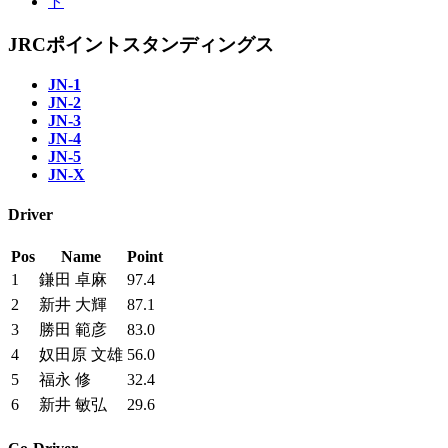
JRCポイントスタンディングス
JN-1
JN-2
JN-3
JN-4
JN-5
JN-X
Driver
Pos
Name
Point
1
鎌田 卓麻
97.4
2
新井 大輝
87.1
3
勝田 範彦
83.0
4
奴田原 文雄
56.0
5
福永 修
32.4
6
新井 敏弘
29.6