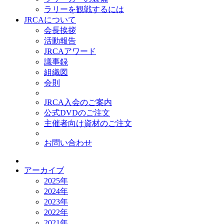
ラリーを観戦するには
JRCAについて
会長挨拶
活動報告
JRCAアワード
議事録
組織図
会則
JRCA入会のご案内
公式DVDのご注文
主催者向け資材のご注文
お問い合わせ
アーカイブ
2025年
2024年
2023年
2022年
2021年