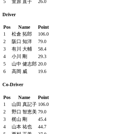
5
萱原 直子
26.0
Driver
Pos
Name
Point
1
松倉 拓郎
106.0
2
阪口 知洋
79.0
3
有川 大輔
58.4
4
小川 剛
29.3
5
山中 健志郎
20.0
6
高岡 威
19.6
Co-Driver
Pos
Name
Point
1
山田 真記子
106.0
2
野口 智恵美
79.0
3
梶山 剛
45.4
4
山本 祐也
44.7