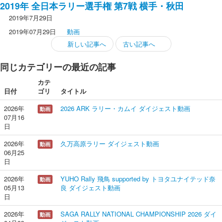
2019年 全日本ラリー選手権 第7戦 横手・秋田
全日本ラリーの基礎知識
2019年7月29日
ラリーとは
2019年07月29日
動画
クラス区分
新しい記事へ
古い記事へ
ポイント制度
同じカテゴリーの最近の記事
ラリーの流れ
カテ
ラリーカーの装備
日付
ゴリ
タイトル
ラリーを観戦するには
2026年
2026 ARK ラリー・カムイ ダイジェスト動画
動画
07月16
JRCAについて
日
会長挨拶
2026年
久万高原ラリー ダイジェスト動画
動画
06月25
活動報告
日
JRCAアワード
2026年
YUHO Rally 飛鳥 supported by トヨタユナイテッド奈
動画
議事録
05月13
良 ダイジェスト動画
日
組織図
2026年
SAGA RALLY NATIONAL CHAMPIONSHIP 2026 ダイ
動画
会則