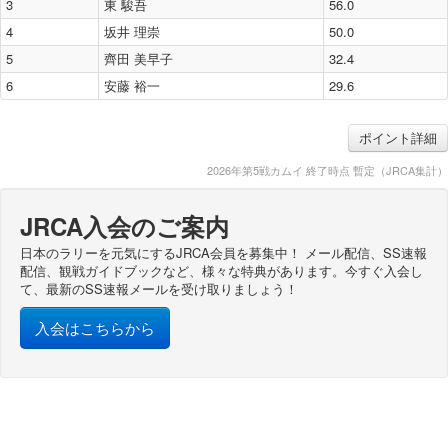
3
東 駿吾
56.0
4
坂井 理崇
50.0
5
齊田 美早子
32.4
6
安藤 裕一
29.6
ポイント詳細
2026年第5戦カムイ 終了時点 暫定（JRCA集計）
JRCA入会のご案内
日本のラリーを元気にするJRCA会員を募集中！ メール配信、SS速報
配信、観戦ガイドブックなど、様々な特典があります。今すぐ入会し
て、最新のSS速報メールを受け取りましょう！
入会はこちらから