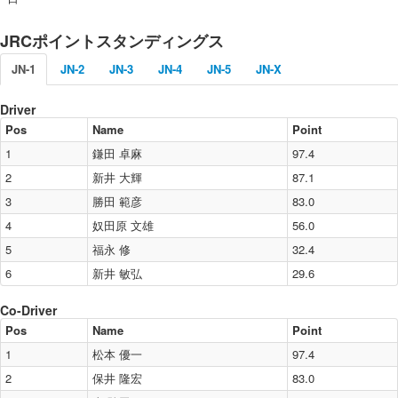
2016年
JRCポイントスタンディングス
2015年
JN-1
JN-2
JN-3
JN-4
JN-5
JN-X
2014年
2013年
Driver
Pos
Name
Point
2012年
1
鎌田 卓麻
97.4
2011年
2
新井 大輝
87.1
2010年
3
勝田 範彦
83.0
2009年
4
奴田原 文雄
56.0
5
福永 修
32.4
2008年
6
新井 敏弘
29.6
2007年
2006年
Co-Driver
Pos
Name
Point
1
松本 優一
97.4
2
保井 隆宏
83.0