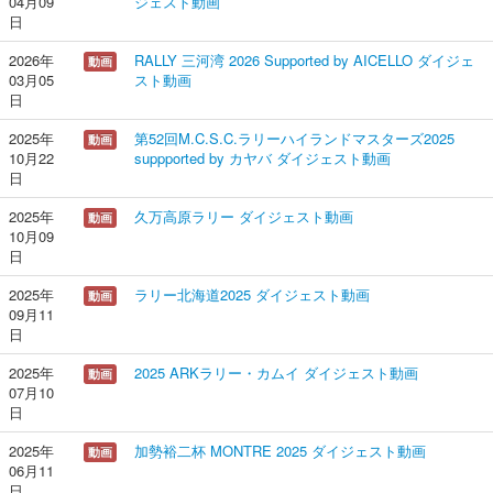
04月09
ジェスト動画
日
JRCA入会のご案内
公式DVDのご注文
2026年
RALLY 三河湾 2026 Supported by AICELLO ダイジェ
動画
03月05
スト動画
主催者向け資材のご注文
日
お問い合わせ
2025年
第52回M.C.S.C.ラリーハイランドマスターズ2025
動画
10月22
suppported by カヤバ ダイジェスト動画
アーカイブ
日
2025年
2025年
久万高原ラリー ダイジェスト動画
動画
10月09
2024年
日
2023年
2025年
ラリー北海道2025 ダイジェスト動画
動画
2022年
09月11
日
2021年
2025年
2025 ARKラリー・カムイ ダイジェスト動画
動画
2020年
07月10
日
2019年
2025年
2018年
加勢裕二杯 MONTRE 2025 ダイジェスト動画
動画
06月11
2017年
日