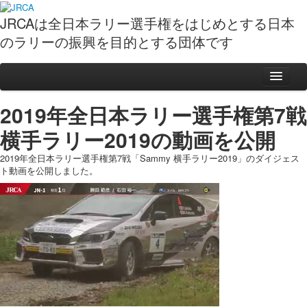
JRCAは全日本ラリー選手権をはじめとする日本
のラリーの振興を目的とする団体です
ニュース
2019年全日本ラリー選手権第7戦
スケジュール
横手ラリー2019の動画を公開
ポイント表
2019年全日本ラリー選手権第7戦「Sammy 横手ラリー2019」のダイジェス
動画
ト動画を公開しました。
フォト
観戦ガイド
全日本ラリーイベントガイド
ラリー観戦準備５カ条
ガイドブックPDF
全日本ラリーの基礎知識