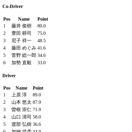
Co-Driver
Pos
Name
Point
1
藤井 俊樹
80.0
2
豊田 耕司
75.0
3
尼子 祥一
48.5
4
藤田 めぐみ
41.6
5
菅野 総一郎
34.6
6
加勢 直毅
33.0
Driver
Pos
Name
Point
1
上原 淳
89.0
2
山本 悠太
87.9
3
曽根 崇仁
71.9
4
山口 清司
58.0
5
渡部 弘樹
36.6
6
加納 武彦
34.0