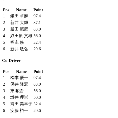
Pos
Name
Point
1
鎌田 卓麻
97.4
2
新井 大輝
87.1
3
勝田 範彦
83.0
4
奴田原 文雄
56.0
5
福永 修
32.4
6
新井 敏弘
29.6
Co-Driver
Pos
Name
Point
1
松本 優一
97.4
2
保井 隆宏
83.0
3
東 駿吾
56.0
4
坂井 理崇
50.0
5
齊田 美早子
32.4
6
安藤 裕一
29.6