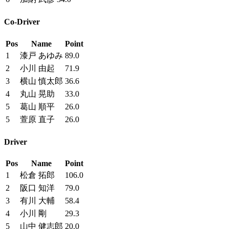
Co-Driver
Pos
Name
Point
1
漆戸 あゆみ
89.0
2
小川 由起
71.9
3
横山 慎太郎
36.6
4
丸山 晃助
33.0
5
葛山 順平
26.0
5
萱原 直子
26.0
Driver
Pos
Name
Point
1
松倉 拓郎
106.0
2
阪口 知洋
79.0
3
有川 大輔
58.4
4
小川 剛
29.3
5
山中 健志郎
20.0