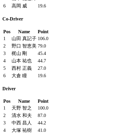
6
高岡 威
19.6
Co-Driver
Pos
Name
Point
1
山田 真記子
106.0
2
野口 智恵美
79.0
3
梶山 剛
45.4
4
山本 祐也
44.7
5
西村 正義
27.0
6
大倉 瞳
19.6
Driver
Pos
Name
Point
1
天野 智之
100.0
2
清水 和夫
87.0
3
中西 昌人
44.2
4
大塚 祐樹
41.0