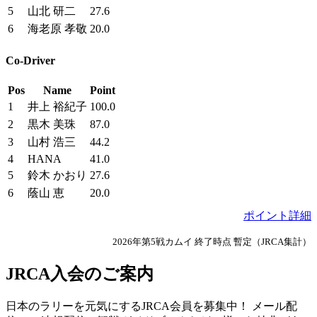
5
山北 研二
27.6
6
海老原 孝敬
20.0
Co-Driver
Pos
Name
Point
1
井上 裕紀子
100.0
2
黒木 美珠
87.0
3
山村 浩三
44.2
4
HANA
41.0
5
鈴木 かおり
27.6
6
蔭山 恵
20.0
ポイント詳細
2026年第5戦カムイ 終了時点 暫定（JRCA集計）
JRCA入会のご案内
日本のラリーを元気にするJRCA会員を募集中！ メール配