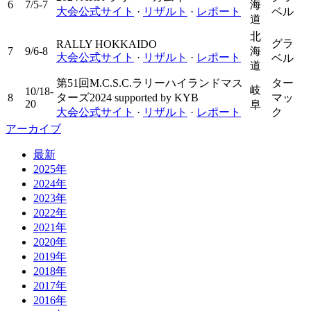
6
7/5-7
海
大会公式サイト
·
リザルト
·
レポート
ベル
道
北
グラ
RALLY HOKKAIDO
7
9/6-8
海
大会公式サイト
·
リザルト
·
レポート
ベル
道
第51回M.C.S.C.ラリーハイランドマス
ター
岐
10/18-
8
ターズ2024 supported by KYB
マッ
20
阜
大会公式サイト
·
リザルト
·
レポート
ク
アーカイブ
最新
2025年
2024年
2023年
2022年
2021年
2020年
2019年
2018年
2017年
2016年