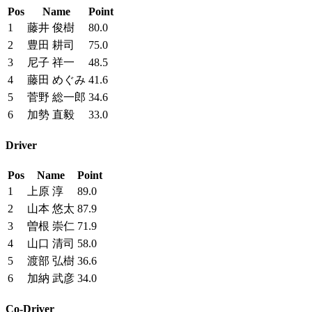
Pos
Name
Point
1
藤井 俊樹
80.0
2
豊田 耕司
75.0
3
尼子 祥一
48.5
4
藤田 めぐみ
41.6
5
菅野 総一郎
34.6
6
加勢 直毅
33.0
Driver
Pos
Name
Point
1
上原 淳
89.0
2
山本 悠太
87.9
3
曽根 崇仁
71.9
4
山口 清司
58.0
5
渡部 弘樹
36.6
6
加納 武彦
34.0
Co-Driver