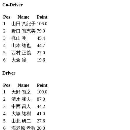
Co-Driver
Pos
Name
Point
1
山田 真記子
106.0
2
野口 智恵美
79.0
3
梶山 剛
45.4
4
山本 祐也
44.7
5
西村 正義
27.0
6
大倉 瞳
19.6
Driver
Pos
Name
Point
1
天野 智之
100.0
2
清水 和夫
87.0
3
中西 昌人
44.2
4
大塚 祐樹
41.0
5
山北 研二
27.6
6
海老原 孝敬
20.0