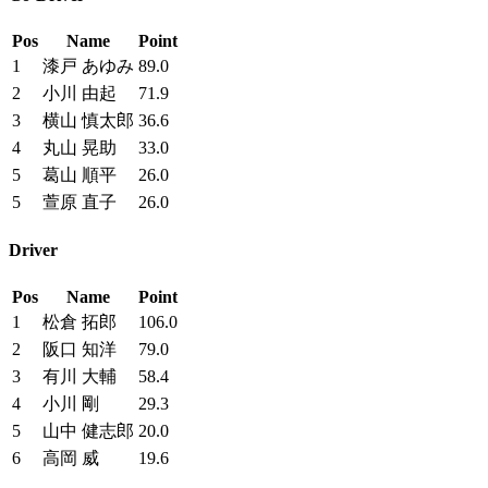
Pos
Name
Point
1
漆戸 あゆみ
89.0
2
小川 由起
71.9
3
横山 慎太郎
36.6
4
丸山 晃助
33.0
5
葛山 順平
26.0
5
萱原 直子
26.0
Driver
Pos
Name
Point
1
松倉 拓郎
106.0
2
阪口 知洋
79.0
3
有川 大輔
58.4
4
小川 剛
29.3
5
山中 健志郎
20.0
6
高岡 威
19.6