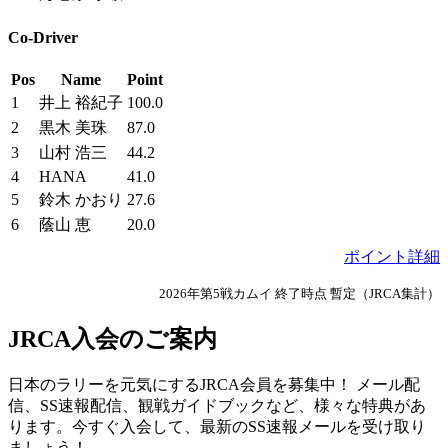
Co-Driver
Pos
Name
Point
1
井上 裕紀子
100.0
2
黒木 美珠
87.0
3
山村 浩三
44.2
4
HANA
41.0
5
鈴木 かおり
27.6
6
蔭山 恵
20.0
ポイント詳細
2026年第5戦カムイ 終了時点 暫定（JRCA集計）
JRCA入会のご案内
日本のラリーを元気にするJRCA会員を募集中！ メール配
信、SS速報配信、観戦ガイドブックなど、様々な特典があ
ります。今すぐ入会して、最新のSS速報メールを受け取り
ましょう！