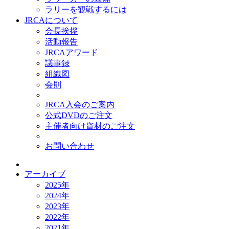
ラリーを観戦するには
JRCAについて
会長挨拶
活動報告
JRCAアワード
議事録
組織図
会則
JRCA入会のご案内
公式DVDのご注文
主催者向け資材のご注文
お問い合わせ
アーカイブ
2025年
2024年
2023年
2022年
2021年