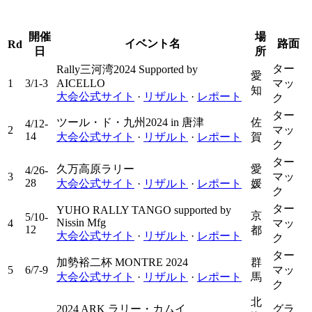
開催
場
イベント名
路面
Rd
日
所
ター
Rally三河湾2024 Supported by
愛
1
3/1-3
AICELLO
マッ
知
大会公式サイト
·
リザルト
·
レポート
ク
ター
ツール・ド・九州2024 in 唐津
佐
4/12-
2
マッ
14
大会公式サイト
·
リザルト
·
レポート
賀
ク
ター
久万高原ラリー
愛
4/26-
3
マッ
28
大会公式サイト
·
リザルト
·
レポート
媛
ク
ター
YUHO RALLY TANGO supported by
京
5/10-
Nissin Mfg
4
マッ
12
都
大会公式サイト
·
リザルト
·
レポート
ク
ター
加勢裕二杯 MONTRE 2024
群
5
6/7-9
マッ
大会公式サイト
·
リザルト
·
レポート
馬
ク
北
2024 ARK ラリー・カムイ
グラ