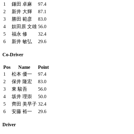
1
鎌田 卓麻
97.4
2
新井 大輝
87.1
3
勝田 範彦
83.0
4
奴田原 文雄
56.0
5
福永 修
32.4
6
新井 敏弘
29.6
Co-Driver
Pos
Name
Point
1
松本 優一
97.4
2
保井 隆宏
83.0
3
東 駿吾
56.0
4
坂井 理崇
50.0
5
齊田 美早子
32.4
6
安藤 裕一
29.6
Driver