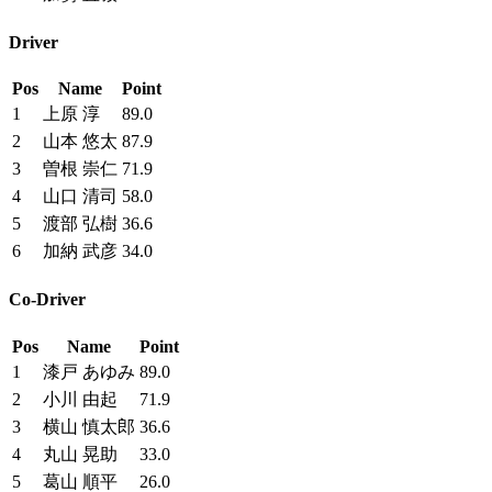
Driver
Pos
Name
Point
1
上原 淳
89.0
2
山本 悠太
87.9
3
曽根 崇仁
71.9
4
山口 清司
58.0
5
渡部 弘樹
36.6
6
加納 武彦
34.0
Co-Driver
Pos
Name
Point
1
漆戸 あゆみ
89.0
2
小川 由起
71.9
3
横山 慎太郎
36.6
4
丸山 晃助
33.0
5
葛山 順平
26.0