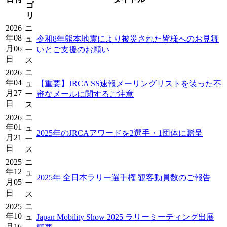
ゴ
リ
2026
ニ
年08
ュ
令和8年熊本地震により被災された皆様へのお見舞
月06
ー
いとご支援のお願い
日
ス
2026
ニ
年04
ュ
【重要】JRCA SS速報メーリングリストを装った不
月27
ー
審なメールに関するご注意
日
ス
2026
ニ
年01
ュ
2025年のJRCAアワードを2選手・1団体に贈呈
月21
ー
日
ス
2025
ニ
年12
ュ
2025年 全日本ラリー選手権 観客動員数のご報告
月05
ー
日
ス
2025
ニ
年10
ュ
Japan Mobility Show 2025 ラリーミーティング出展
月16