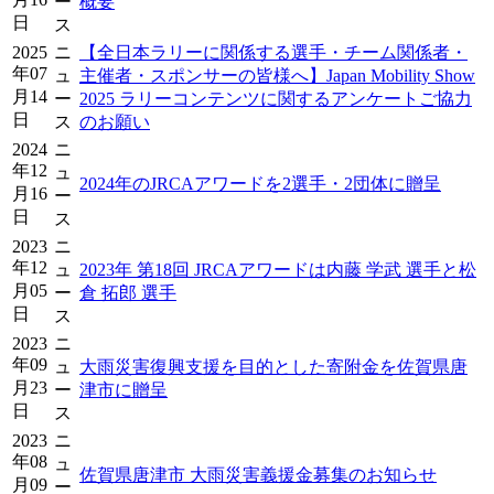
ー
概要
日
ス
2025
ニ
【全日本ラリーに関係する選手・チーム関係者・
年07
ュ
主催者・スポンサーの皆様へ】Japan Mobility Show
月14
ー
2025 ラリーコンテンツに関するアンケートご協力
日
ス
のお願い
2024
ニ
年12
ュ
2024年のJRCAアワードを2選手・2団体に贈呈
月16
ー
日
ス
2023
ニ
年12
ュ
2023年 第18回 JRCAアワードは内藤 学武 選手と松
月05
ー
倉 拓郎 選手
日
ス
2023
ニ
年09
ュ
大雨災害復興支援を目的とした寄附金を佐賀県唐
月23
ー
津市に贈呈
日
ス
2023
ニ
年08
ュ
佐賀県唐津市 大雨災害義援金募集のお知らせ
月09
ー