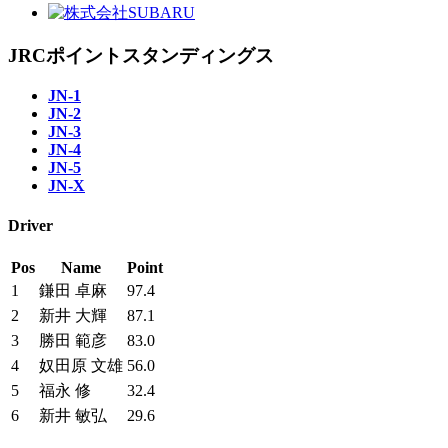
JRCポイントスタンディングス
JN-1
JN-2
JN-3
JN-4
JN-5
JN-X
Driver
Pos
Name
Point
1
鎌田 卓麻
97.4
2
新井 大輝
87.1
3
勝田 範彦
83.0
4
奴田原 文雄
56.0
5
福永 修
32.4
6
新井 敏弘
29.6