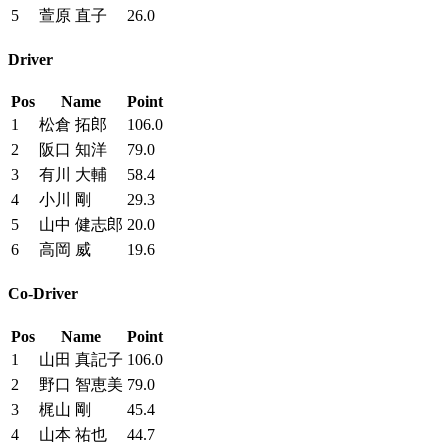
5
萱原 直子
26.0
Driver
Pos
Name
Point
1
松倉 拓郎
106.0
2
阪口 知洋
79.0
3
有川 大輔
58.4
4
小川 剛
29.3
5
山中 健志郎
20.0
6
高岡 威
19.6
Co-Driver
Pos
Name
Point
1
山田 真記子
106.0
2
野口 智恵美
79.0
3
梶山 剛
45.4
4
山本 祐也
44.7