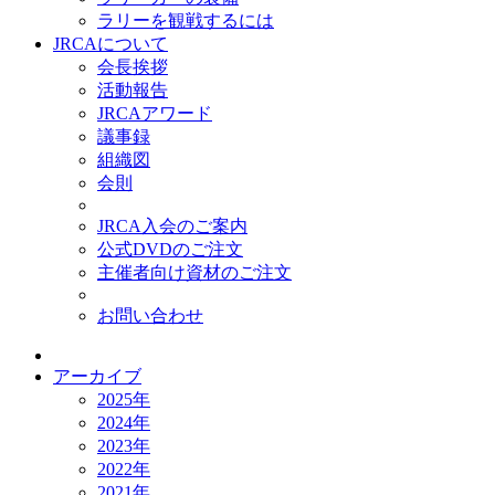
ラリーを観戦するには
JRCAについて
会長挨拶
活動報告
JRCAアワード
議事録
組織図
会則
JRCA入会のご案内
公式DVDのご注文
主催者向け資材のご注文
お問い合わせ
アーカイブ
2025年
2024年
2023年
2022年
2021年