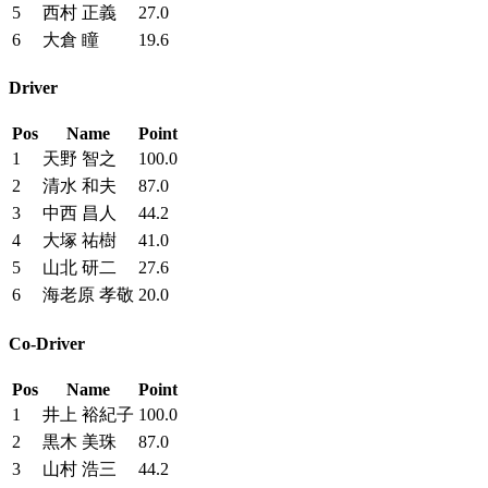
5
西村 正義
27.0
6
大倉 瞳
19.6
Driver
Pos
Name
Point
1
天野 智之
100.0
2
清水 和夫
87.0
3
中西 昌人
44.2
4
大塚 祐樹
41.0
5
山北 研二
27.6
6
海老原 孝敬
20.0
Co-Driver
Pos
Name
Point
1
井上 裕紀子
100.0
2
黒木 美珠
87.0
3
山村 浩三
44.2