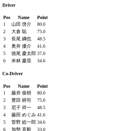
Driver
Pos
Name
Point
1
山田 啓介
80.0
2
大倉 聡
75.0
3
長尾 綱也
48.5
4
奥井 優介
41.6
5
徳尾 慶太郎
37.0
6
米林 慶晃
34.6
Co-Driver
Pos
Name
Point
1
藤井 俊樹
80.0
2
豊田 耕司
75.0
3
尼子 祥一
48.5
4
藤田 めぐみ
41.6
5
菅野 総一郎
34.6
6
加勢 直毅
33.0