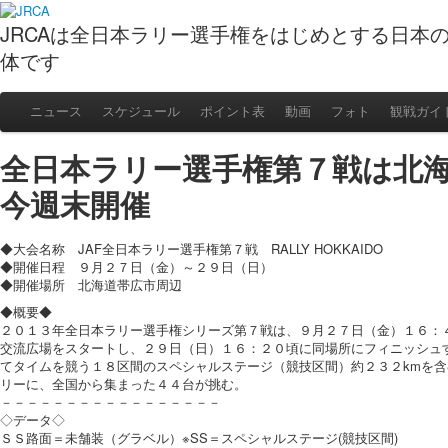
JRCAは全日本ラリー選手権をはじめとする日本
体です
ニュース
スケジュール
ポイント表
動画
フォト
観戦ガイ
全日本ラリー選手権第７戦は北
今週末開催
◆大会名称 JAF全日本ラリー選手権第７戦 RALLY HOKKAIDO
◆開催日程 ９月２７日（金）～２９日（日）
◆開催場所 北海道帯広市周辺
◆概要◆
２０１３年全日本ラリー選手権シリーズ第７戦は、９月２７日（金）１６：
交流広場をスタートし、２９日（日）１６：２０頃に同場所にフィニッシュ
てタイムを競う１８区間のスペシャルステージ（競技区間）約２３２kmを含
リーに、全国から集まった４４台が挑む。
－－－－－－－－－－－－－－－－－
◇データ◇
ＳＳ路面＝未舗装（グラベル）※SS＝スペシャルステージ(競技区間)