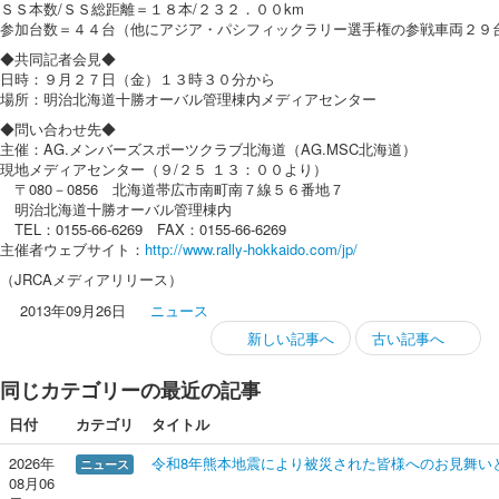
ＳＳ本数/ＳＳ総距離＝１８本/２３２．００km
参加台数＝４４台（他にアジア・パシフィックラリー選手権の参戦車両２９
◆共同記者会見◆
日時：９月２７日（金）１３時３０分から
場所：明治北海道十勝オーバル管理棟内メディアセンター
◆問い合わせ先◆
主催：AG.メンバーズスポーツクラブ北海道（AG.MSC北海道）
現地メディアセンター（９/２５ １３：００より）
〒080－0856 北海道帯広市南町南７線５６番地７
明治北海道十勝オーバル管理棟内
TEL：0155-66-6269 FAX：0155-66-6269
主催者ウェブサイト：
http://www.rally-hokkaido.com/jp/
（JRCAメディアリリース）
2013年09月26日
ニュース
新しい記事へ
古い記事へ
同じカテゴリーの最近の記事
日付
カテゴリ
タイトル
2026年
令和8年熊本地震により被災された皆様へのお見舞い
ニュース
08月06