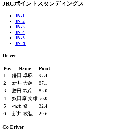
JRCポイントスタンディングス
JN-1
JN-2
JN-3
JN-4
JN-5
JN-X
Driver
Pos
Name
Point
1
鎌田 卓麻
97.4
2
新井 大輝
87.1
3
勝田 範彦
83.0
4
奴田原 文雄
56.0
5
福永 修
32.4
6
新井 敏弘
29.6
Co-Driver