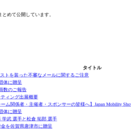
まとめて公開しています。
タイトル
グリストを装った不審なメールに関するご注意
1団体に贈呈
動員数のご報告
ラリーミーティング出展概要
関係者・主催者・スポンサーの皆様へ】Japan Mobility S
2団体に贈呈
内藤 学武 選手と松倉 拓郎 選手
附金を佐賀県唐津市に贈呈