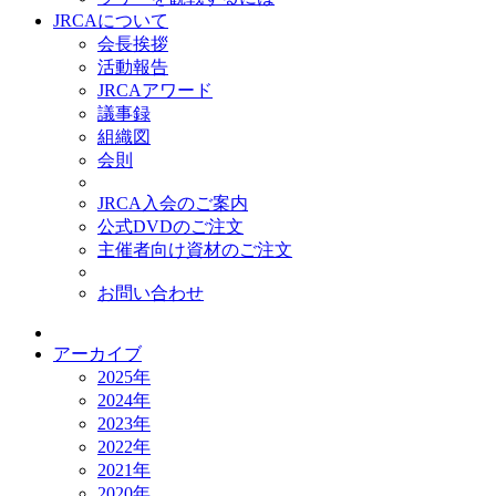
JRCAについて
会長挨拶
活動報告
JRCAアワード
議事録
組織図
会則
JRCA入会のご案内
公式DVDのご注文
主催者向け資材のご注文
お問い合わせ
アーカイブ
2025年
2024年
2023年
2022年
2021年
2020年