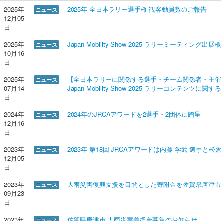
2025年
2025年 全日本ラリー選手権 観客動員数のご報告
ニュース
12月05
日
2025年
Japan Mobility Show 2025 ラリーミーティング出展
ニュース
10月16
日
2025年
【全日本ラリーに関係する選手・チーム関係者・主催
ニュース
07月14
Japan Mobility Show 2025 ラリーコンテン
日
2024年
2024年のJRCAアワードを2選手・2団体に贈呈
ニュース
12月16
日
2023年
2023年 第18回 JRCAアワードは内藤 学武 選手と松
ニュース
12月05
日
2023年
大雨災害復興支援を目的とした寄附金を佐賀県唐津市
ニュース
09月23
日
2023年
佐賀県唐津市 大雨災害義援金募集のお知らせ
ニュース