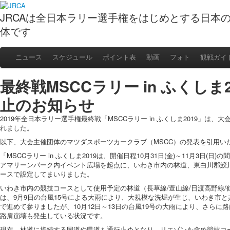
JRCAは全日本ラリー選手権をはじめとする日本
体です
ニュース
スケジュール
ポイント表
動画
フォト
観戦ガイ
最終戦MSCCラリー in ふくしま2
止のお知らせ
2019年全日本ラリー選手権最終戦「MSCCラリー in ふくしま2019」は
れました。
以下、大会主催団体のマツダスポーツカークラブ（MSCC）の発表を引用い
「MSCCラリー in ふくしま2019は、開催日程10月31日(金)～11月3日(
アマリーンパーク内イベント広場を起点に、いわき市内の林道、東白川郡鮫
ースで設定してまいりました。
いわき市内の競技コースとして使用予定の林道（長草線/萱山線/日渡高野線/
は、9月9日の台風15号による大雨により、大規模な洗堀が生じ、いわき市
で進めて参りましたが、10月12日～13日の台風19号の大雨により、さらに
路肩崩壊も発生している状況です。
現在、林道に接続する国道や県道も通行止めとなり、リエゾンを含め競技コ