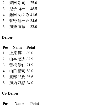
2
豊田 耕司
75.0
3
尼子 祥一
48.5
4
藤田 めぐみ
41.6
5
菅野 総一郎
34.6
6
加勢 直毅
33.0
Driver
Pos
Name
Point
1
上原 淳
89.0
2
山本 悠太
87.9
3
曽根 崇仁
71.9
4
山口 清司
58.0
5
渡部 弘樹
36.6
6
加納 武彦
34.0
Co-Driver
Pos
Name
Point