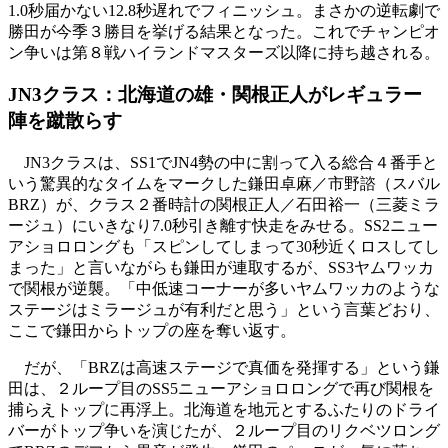
1.0秒届かない12.8秒遅れでフィニッシュ。まさかの逆転劇で
勝田が今季３勝目を挙げる結果となった。これでチャンピオ
ン争いは第８戦ハイランドマスターズ以降に持ち越される。
JN3クラス：北海道の雄・関根正人がレギュラー
陣を蹴散らす
JN3クラスは、SS1でJN4勢の中に割って入る総合４番手と
いう驚異的なタイムをマークした鎌田卓麻／市野諮（スバル
BRZ）が、クラス２番時計の関根正人／石田裕一（三菱ミラ
ージュ）にいきなり7.0秒引き離す快走をみせる。SS2ニュー
アショロロングも「スピンしてしまって30秒近くロスしてし
まった」と言いながらも鎌田が連取するが、SS3ヤムワッカ
で関根が逆襲。「中低速コーナーが多いヤムワッカのような
ステージはミラージュが有利だと思う」という言葉どおり、
ここで鎌田からトップの座を奪い返す。
だが、「BRZは高速ステージで真価を発揮する」という鎌
田は、２ループ目のSS5ニューアショロロングで再び関根を
捕らえトップに再浮上。北海道を地元とするふたりのドライ
バーがトップ争いを演じたが、２ループ目のリクベツロング