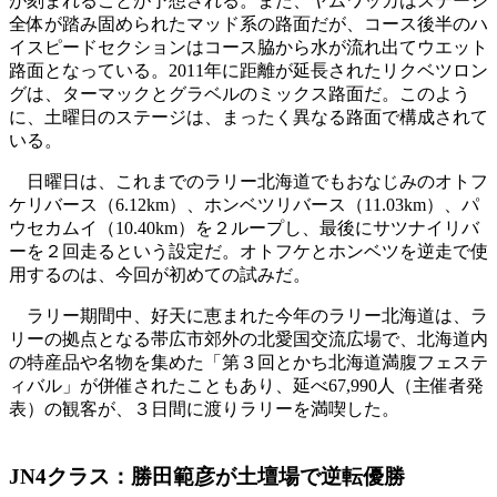
が刻まれることが予想される。また、ヤムワッカはステージ
全体が踏み固められたマッド系の路面だが、コース後半のハ
イスピードセクションはコース脇から水が流れ出てウエット
路面となっている。2011年に距離が延長されたリクベツロン
グは、ターマックとグラベルのミックス路面だ。このよう
に、土曜日のステージは、まったく異なる路面で構成されて
いる。
日曜日は、これまでのラリー北海道でもおなじみのオトフ
ケリバース（6.12km）、ホンベツリバース（11.03km）、パ
ウセカムイ（10.40km）を２ループし、最後にサツナイリバ
ーを２回走るという設定だ。オトフケとホンベツを逆走で使
用するのは、今回が初めての試みだ。
ラリー期間中、好天に恵まれた今年のラリー北海道は、ラ
リーの拠点となる帯広市郊外の北愛国交流広場で、北海道内
の特産品や名物を集めた「第３回とかち北海道満腹フェステ
ィバル」が併催されたこともあり、延べ67,990人（主催者発
表）の観客が、３日間に渡りラリーを満喫した。
JN4クラス：勝田範彦が土壇場で逆転優勝