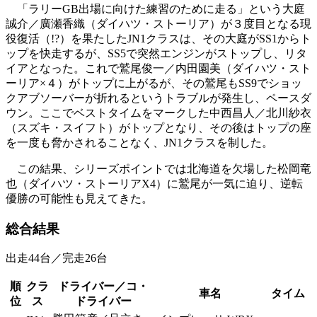
「ラリーGB出場に向けた練習のために走る」という大庭
誠介／廣瀬香織（ダイハツ・ストーリア）が３度目となる現
役復活（!?）を果たしたJN1クラスは、その大庭がSS1からト
ップを快走するが、SS5で突然エンジンがストップし、リタ
イアとなった。これで鷲尾俊一／内田園美（ダイハツ・スト
ーリア×４）がトップに上がるが、その鷲尾もSS9でショッ
クアブソーバーが折れるというトラブルが発生し、ペースダ
ウン。ここでベストタイムをマークした中西昌人／北川紗衣
（スズキ・スイフト）がトップとなり、その後はトップの座
を一度も脅かされることなく、JN1クラスを制した。
この結果、シリーズポイントでは北海道を欠場した松岡竜
也（ダイハツ・ストーリアX4）に鷲尾が一気に迫り、逆転
優勝の可能性も見えてきた。
総合結果
出走44台／完走26台
順
クラ
ドライバー／コ・
車名
タイム
位
ス
ドライバー