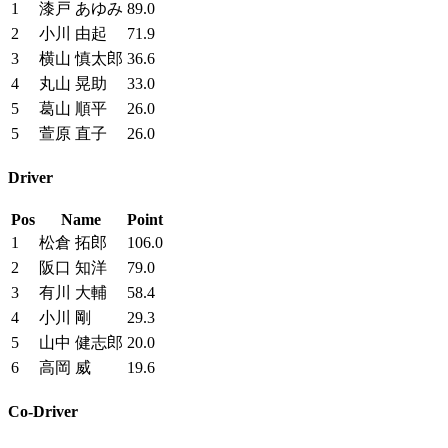
1
漆戸 あゆみ
89.0
2
小川 由起
71.9
3
横山 慎太郎
36.6
4
丸山 晃助
33.0
5
葛山 順平
26.0
5
萱原 直子
26.0
Driver
Pos
Name
Point
1
松倉 拓郎
106.0
2
阪口 知洋
79.0
3
有川 大輔
58.4
4
小川 剛
29.3
5
山中 健志郎
20.0
6
高岡 威
19.6
Co-Driver