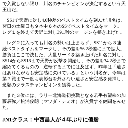
で入賞しない限り、川名のチャンピオンが決定するという天
王山だ。
SS1で天野に対し4.0秒差のベストタイムを刻んだ川名は、
翌日の土曜日も９本中６本のSSでベストタイムをマーク。
レグ１を終えて天野に対し39.1秒のマージンを築き上げた。
レグ２に入っても川名の勢いは止まらず、SS11から３連
続ベストタイムをマークし、その差を56.2秒差にまで拡大。
勝負はここで決した。大量リードを築き上げた川名に対し、
SS14からSS18まで天野が反撃を開始し、その差を34.2秒まで
縮めてくるものの、逆転するまでには及ばず。昨年は「速さ
はありながらも安定感に欠けている」という川名が、今年は
第７戦まで一度も表彰台を外さない速さと安定感を発揮し、
念願のクラスチャンピオンを獲得した。
また３位には、ラリー北海道初挑戦となる若手有望株の加
藤辰弥／松浦俊朗（マツダ・デミオ）が入賞する健闘をみせ
た。
JN1クラス：中西昌人が４年ぶりに優勝