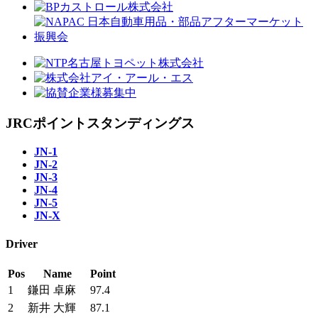
JRCポイントスタンディングス
JN-1
JN-2
JN-3
JN-4
JN-5
JN-X
Driver
Pos
Name
Point
1
鎌田 卓麻
97.4
2
新井 大輝
87.1