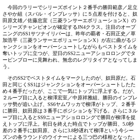
今回のラリーでシリーズポイント２番手の勝田範彦／足立
さやか組（スバル・インプレッサ）に５点差を付けると、奴
田原文雄／佐藤忠宜（三菱ランサーエボリューションX）の
シリーズチャンピオンが確定するJN4クラス。注目のオープ
ニングのSS1サツナイリバーは、昨年の覇者・石田正史／草
加浩平（三菱ランサーエボリューションX）が左に曲がるジ
ャンクションをオーバーシュートしながらもベストタイムを
奪いトップに立つが、翌日のSS2ニューアショロロングでタ
ービンブローに見舞われ、無念のレグリタイアとなってしま
う。
そのSS2でベストタイムをマークしたのが、奴田原だ。石
田と同じくSS1はジャンクションをオーバーシュートしたた
め４番手だったが、ここで一気にトップに浮上する。だが、
２ループ目に入ると柳澤宏至／中原祥雅組、勝田のインプレ
ッサ勢が追い上げ、SS6ヤムワッカで柳澤がトップ、２番手
に勝田、奴田原は３番手にポジションを下げる。さらに３ル
ープ目に入るとSS9ニューアショロロングで勝田が柳澤を捉
えトップに浮上。初日を終えた時点でトップが勝田、5.0秒
差の２番手に奴田原、さらに3.8秒遅れて柳澤という今シー
ズンの各ラウンドのウイナーによる三つ巴の様相となった。