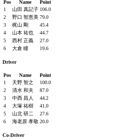
Pos
Name
Point
1
山田 真記子
106.0
2
野口 智恵美
79.0
3
梶山 剛
45.4
4
山本 祐也
44.7
5
西村 正義
27.0
6
大倉 瞳
19.6
Driver
Pos
Name
Point
1
天野 智之
100.0
2
清水 和夫
87.0
3
中西 昌人
44.2
4
大塚 祐樹
41.0
5
山北 研二
27.6
6
海老原 孝敬
20.0
Co-Driver