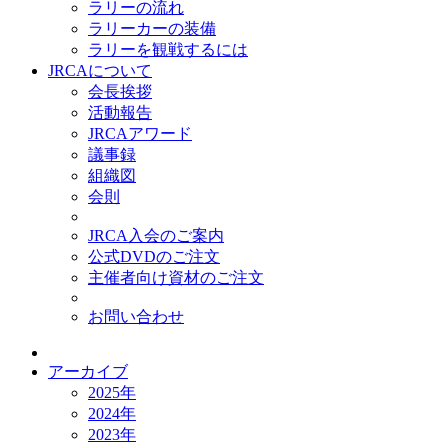
ラリーの流れ
ラリーカーの装備
ラリーを観戦するには
JRCAについて
会長挨拶
活動報告
JRCAアワード
議事録
組織図
会則
JRCA入会のご案内
公式DVDのご注文
主催者向け資材のご注文
お問い合わせ
アーカイブ
2025年
2024年
2023年