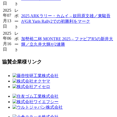
日
ト
2025
レ
年07
ポ
2025 ARKラリー・カムイ – 奴田原文雄／東駿吾
月13
ー
がGR Yaris Rally2での初勝利をマーク
日
ト
2025
レ
年06
ポ
加勢裕二杯 MONTRE 2025 – ファビアR5の新井大
月16
ー
輝／立久井大輝が2連勝
日
ト
協賛企業様リンク