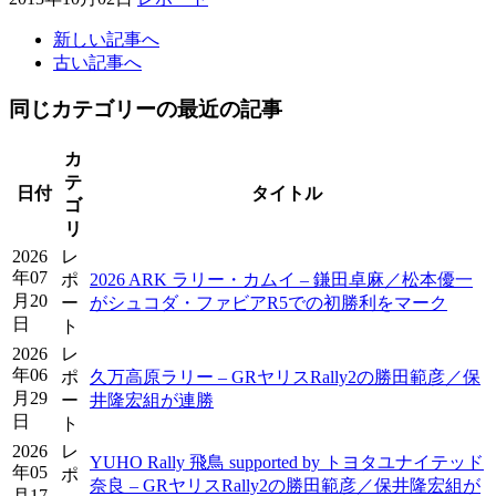
新しい記事へ
古い記事へ
同じカテゴリーの最近の記事
カ
テ
日付
タイトル
ゴ
リ
2026
レ
年07
ポ
2026 ARK ラリー・カムイ – 鎌田卓麻／松本優一
月20
ー
がシュコダ・ファビアR5での初勝利をマーク
日
ト
2026
レ
年06
ポ
久万高原ラリー – GRヤリスRally2の勝田範彦／保
月29
ー
井隆宏組が連勝
日
ト
2026
レ
YUHO Rally 飛鳥 supported by トヨタユナイテッド
年05
ポ
奈良 – GRヤリスRally2の勝田範彦／保井隆宏組が
月17