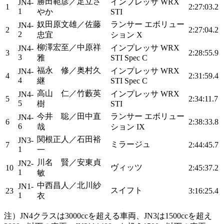
勝田範彦／足立さ
インプレッサ WRX
JN4-
1
2:27:03.2
1
やか
STI
奴田原文雄／佐藤
ランサー エボリュー
JN4-
2
2:27:04.2
2
忠宜
ション X
柳澤宏至／中原祥
インプレッサ WRX
JN4-
3
2:28:55.9
3
雅
STI Spec C
福永 修／奥村久
インプレッサ WRX
JN4-
4
2:31:59.4
4
継
STI Spec C
高山 仁／竹藪英
インプレッサ WRX
JN4-
5
2:34:11.7
5
樹
STI
今井 聡／田中直
ランサー エボリュー
JN4-
6
2:38:33.8
6
哉
ション IX
関根正人／石田裕
JN3-
ミラージュ
7
2:44:45.7
1
一
川名 賢／安東貞
JN2-
ヴィッツ
10
2:45:37.2
1
敏
中西昌人／北川紗
JN1-
スイフト
23
3:16:25.4
1
衣
注）JN4クラスは3000ccを超える車両、JN3は1500ccを超え