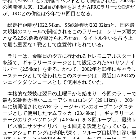
手権（APRC）との併催イベントとして開催された。2002年
の初開催以来、12回目の開催を迎えたAPRCラリー北海道だ
が、JRCとの併催は今年で９回目となる。
総走行距離が1022.54km、SS総距離が232.32kmと、国内最
大規模のスケールで開催されるこのラリーは、シリーズ最大
となる2.5の係数が掛けられるため、タイトル争いを占う上
で最も重要な１戦として位置付けられている｡
ラリーは、金曜日の夕方に行われるセレモニアルスタート
を経て、ギャラリーステージとして設定されたSS1サツナイ
リバー（2.54km）を走る。かつて、2002年と03年にギャラリ
ーステージとして使われたこのステージは、最近はAPRCの
シェイクダウンコースとして使用されていた。
本格的な競技は翌日の土曜日から始まり、今回のラリーで
最もSS距離が長いニューアショロロング（29.11km）、2004
年に初開催されたWRCラリージャパンのオープニングステ
ージとして使用したヤムワッカ（23.49km）、ギャラリース
テージのリクベツロング（4.63km）を３回ループし、最終サ
ービス前にサツナイリバーを１回走る設定となっている。ニ
ューアショロロングは砂利が深く、２ループ目以降は深い轍