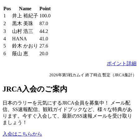
Pos
Name
Point
1
井上 裕紀子
100.0
2
黒木 美珠
87.0
3
山村 浩三
44.2
4
HANA
41.0
5
鈴木 かおり
27.6
6
蔭山 恵
20.0
ポイント詳細
2026年第5戦カムイ 終了時点 暫定（JRCA集計）
JRCA入会のご案内
日本のラリーを元気にするJRCA会員を募集中！ メール配
信、SS速報配信、観戦ガイドブックなど、様々な特典があ
ります。今すぐ入会して、最新のSS速報メールを受け取り
ましょう！
入会はこちらから