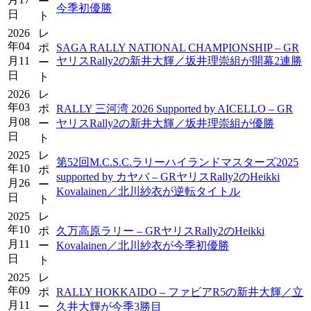
ー
今季初優勝
日
ト
2026
レ
年04
ポ
SAGA RALLY NATIONAL CHAMPIONSHIP – GR
月11
ヤリスRally2の新井大輝／坂井理崇組が開幕2連勝
ー
日
ト
2026
レ
年03
ポ
RALLY 三河湾 2026 Supported by AICELLO – GR
月08
ー
ヤリスRally2の新井大輝／坂井理崇組が優勝
日
ト
2025
レ
第52回M.C.S.C.ラリーハイランドマスターズ2025
年10
ポ
supported by カヤバ – GRヤリスRally2のHeikki
月26
ー
Kovalainen／北川紗衣が逆転タイトル
日
ト
2025
レ
年10
ポ
久万高原ラリー – GRヤリスRally2のHeikki
月11
ー
Kovalainen／北川紗衣が今季初優勝
日
ト
2025
レ
年09
ポ
RALLY HOKKAIDO – ファビアR5の新井大輝／立
月11
ー
久井大輝が今季3勝目