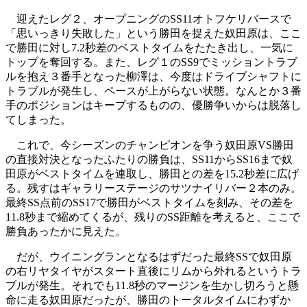
迎えたレグ２、オープニングのSS11オトフケリバースで
「思いっきり失敗した」という勝田を捉えた奴田原は、ここ
で勝田に対し7.2秒差のベストタイムをたたき出し、一気に
トップを奪回する。また、レグ１のSS9でミッショントラブ
ルを抱え３番手となった柳澤は、今度はドライブシャフトに
トラブルが発生し、ペースが上がらない状態。なんとか３番
手のポジションはキープするものの、優勝争いからは脱落し
てしまった。
これで、今シーズンのチャンピオンを争う奴田原VS勝田
の直接対決となったふたりの勝負は、SS11からSS16まで奴
田原がベストタイムを連取し、勝田との差を15.2秒差に広げ
る。残すはギャラリーステージのサツナイリバー２本のみ。
最終SS点前のSS17で勝田がベストタイムを刻み、その差を
11.8秒まで縮めてくるが、残りのSS距離を考えると、ここで
勝負あったかに見えた。
だが、ウイニングランとなるはずだった最終SSで奴田原
の右リヤタイヤがスタート直後にリムから外れるというトラ
ブルが発生。それでも11.8秒のマージンを生かし切ろうと懸
命に走る奴田原だったが、勝田のトータルタイムにわずか