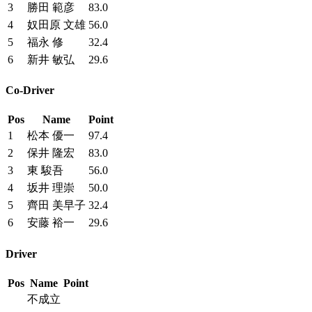
3
勝田 範彦
83.0
4
奴田原 文雄
56.0
5
福永 修
32.4
6
新井 敏弘
29.6
Co-Driver
Pos
Name
Point
1
松本 優一
97.4
2
保井 隆宏
83.0
3
東 駿吾
56.0
4
坂井 理崇
50.0
5
齊田 美早子
32.4
6
安藤 裕一
29.6
Driver
Pos
Name
Point
不成立