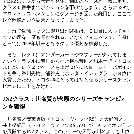
でBRZのデフから異音が発生。鎌田のペースが一気に落ち、
クラス６番手までポジションを下げてしまう。さらにSS9で
フロントサスペンションにダメージを受けた鎌田は、ここで
レグ離脱という結末となってしまった。
これで単独トップに躍り出た関根は、２日目に入ってもト
ップの座を一度も脅かされることなくフィニッシュ。自身に
とっては2008年以来となるクラス優勝を獲得した。
また、レグ１はアンダーガードやマフラーが外れてしまう
というトラブルに苦しめられた横尾芳則／船木一祥（トヨタ
86）が、レグ２でペースを上げ２位に入賞。シリーズポイン
トを争う香川秀樹／浦雅史（ホンダ・インテグラ）が３位に
入賞したため、トヨタ86にとっては初となるシリーズチャン
ピオンに王手をかけた。
JN2クラス：川名賢が念願のシリーズチャンピオ
ンを獲得
川名賢／安東貞敏（トヨタ・ヴィッツRS）と天野智之／
井上裕紀子（トヨタ・ヴィッツRS G’s）がチャンピオン争い
を展開するJN2クラス。このラリーで天野が川名よりも上位