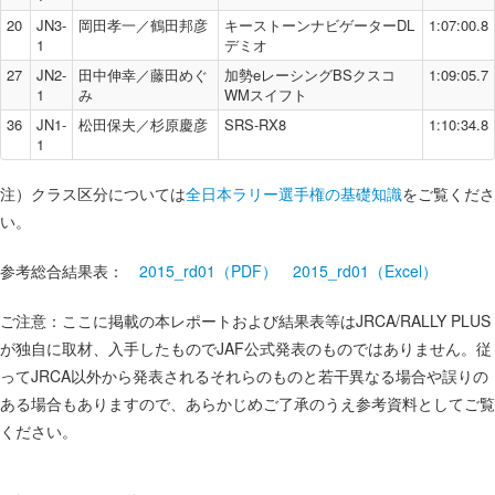
20
JN3-
岡田孝一／鶴田邦彦
キーストーンナビゲーターDL
1:07:00.8
1
デミオ
27
JN2-
田中伸幸／藤田めぐ
加勢eレーシングBSクスコ
1:09:05.7
1
み
WMスイフト
36
JN1-
松田保夫／杉原慶彦
SRS-RX8
1:10:34.8
1
注）クラス区分については
全日本ラリー選手権の基礎知識
をご覧くださ
い。
参考総合結果表：
2015_rd01（PDF）
2015_rd01（Excel）
ご注意：ここに掲載の本レポートおよび結果表等はJRCA/RALLY PLUS
が独自に取材、入手したものでJAF公式発表のものではありません。従
ってJRCA以外から発表されるそれらのものと若干異なる場合や誤りの
ある場合もありますので、あらかじめご了承のうえ参考資料としてご覧
ください。