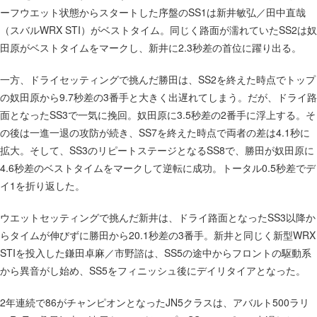
ーフウエット状態からスタートした序盤のSS1は新井敏弘／田中直哉
会則
（スバルWRX STI）がベストタイム。同じく路面が濡れていたSS2は奴
JRCA入会のご案内
田原がベストタイムをマークし、新井に2.3秒差の首位に躍り出る。
公式DVDのご注文
一方、ドライセッティングで挑んだ勝田は、SS2を終えた時点でトップ
主催者向け資材のご注文
の奴田原から9.7秒差の3番手と大きく出遅れてしまう。だが、ドライ路
お問い合わせ
面となったSS3で一気に挽回。奴田原に3.5秒差の2番手に浮上する。そ
の後は一進一退の攻防が続き、SS7を終えた時点で両者の差は4.1秒に
アーカイブ
拡大。そして、SS3のリピートステージとなるSS8で、勝田が奴田原に
2025年
4.6秒差のベストタイムをマークして逆転に成功。トータル0.5秒差でデ
2024年
イ1を折り返した。
2023年
ウエットセッティングで挑んだ新井は、ドライ路面となったSS3以降か
2022年
らタイムが伸びずに勝田から20.1秒差の3番手。新井と同じく新型WRX
2021年
STIを投入した鎌田卓麻／市野諮は、SS5の途中からフロントの駆動系
から異音がし始め、SS5をフィニッシュ後にデイリタイアとなった。
2020年
2019年
2年連続で86がチャンピオンとなったJN5クラスは、アバルト500ラリ