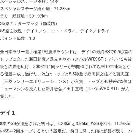
スペシャルステージ本数：14本
スペシャルステージ総距離：71.23km
全日本ラリーの基礎知識
ラリー総距離：301.97km
全日本ラリーの基礎知識
SS路面：ターマック（舗装路）
ラリーとは
SS路面状況：デイ１／ウエット・ドライ、デイ２／ドライ
クラス区分
ポイント係数：1.0
ポイント制度
全日本ラリー選手権第1戦唐津ラウンドは、デイ1の最終SSで0.5秒差の
ラリーの流れ
トップに立った勝田範彦／足立さやか（スバルWRX STI）がデイ2も後
ラリーカーの装備
続との差を広げ、2006年に同ラリーが初開催されて以来10年連続とな
る優勝を成し遂げた。2位はトップと5.5秒差で奴田原文雄／佐藤忠宜
ラリーを観戦するには
（三菱ランサーエボリューションⅩ）が入賞、トップと48秒差の3位は
JRCAについて
ニューマシンを投入した新井敏弘／田中直哉（スバルWRX STI）が入
会長挨拶
賞した。
活動報告
デイ１
JRCAアワード
議事録
8本のSSが用意された初日は、4.26kmと3.95kmのSSを3回、11.76km
のSSを2回ループするという設定だ。前日に降った雨の影響が残り、ハ
組織図