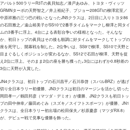
アバルト500ラリーR3Tの眞貝知志／漆戸あゆみ、トヨタ・ヴィッツ
GRMNターボの天野智之／井上裕紀子、プジョー208GTiの柳澤宏至／
中原祥雅の三つ巴の戦いとなったJN5クラスは、2日目に入りトヨタ86
の石田雅之／遠山裕美子がSS10で2番手タイムをマークし柳澤と同タイ
ムの3番手に浮上。4台による表彰台争いの様相となった。そんなな
か、初日トップの眞貝はその後も順調に好タイムをマークしてトップの
座を死守し、開幕戦を制した。2位争いは、SS9で柳澤、SS10で天野と
目まぐるしくポジションが変わるなか、SS12で石田が柳澤、天野を捉
え2位に浮上。そのまま2位の座を勝ち獲った｡3位にはわずか0.8秒差の
3位に天野が入賞した。
JN4クラスは、初日トップの石川昌平／石川恭啓（スバルBRZ）が逃げ
切り全日本ラリー初優勝、JN3クラスは初日のマージンを活かし切った
岡田孝一／鶴田邦彦（マツダ・デミオ）が優勝、JN2クラスも初日トッ
プの田中伸幸／藤田めぐみ（スズキ／スイフトスポーツ）が優勝、JN1
クラスは、全日本ラリー初出場の松田保夫／杉原慶彦（マツダRX-8）
が、デビュー戦で見事な優勝を飾った。