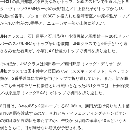
2018年
ーR3Tの眞貝知志／漆戸あゆみがトップ、SS5のスピンで出遅れたトヨ
タ・ヴィッツGRMNターボの天野智之／井上裕紀子がトップから13.1
2017年
秒差の2番手、プジョー208GTiを投入した柳澤宏至／中原祥雅がトップ
2016年
から18.1秒差の3番手と、ニューカマー勢が上位に並んだ。
2015年
JN4クラスは、石川昌平／石川恭啓と小濱勇希／馬場雄一ら20代ドライ
2014年
バーのスバルBRZがトップ争いを展開。JN5クラスでも4番手という速
2013年
さをみせた石川が、小濱に4.9秒差のトップで初日を折り返した。
2012年
そのほか、JN3クラスは岡田孝一／鶴田邦彦（マツダ・デミオ）が、
2011年
JN2クラスでは田中伸幸／藤田めぐみ（スズキ・スイフト）らベテラン
2010年
勢が、2番手以降に大差を付けトップで折り返している。また、誰が勝
2009年
っても全日本ラリー初優勝という戦いとなったJN1クラスは、松田保夫
／杉原慶彦（マツダRX-8）がトップで初日を折り返した。
2008年
2007年
2日目は、3本のSSを2回ループする23.08km。勝田が逃げ切り前人未踏
2006年
の10連覇を達成するのか、それともディフェンディングチャンピオン
の奴田原が再逆転を果たすのか、午後からは雨の確率が40％という天
候とともに、目が離せない勝負が予想される。