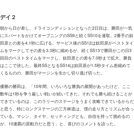
デイ２
朝から日が差し、ドライコンディションとなった2日目は、勝田が一気
にスパートをかけてオープニングのSS9と続くSS10を連取。2番手の奴
田原との差を4.1秒に広げる。サービス後のSS12は奴田原がベストタイ
ムをマークしてその差を3.3秒に縮めるが、続くSS13で勝田がこの日3
回目のベストタイムをマークし、奴田原との差を7.0秒まで拡大。勝負
はここで決した。最終SSとなるSS14は奴田原が1.5秒タイム差縮めて
くるものの、勝田がマージンを生かし切り逃げ切った。
優勝の勝田は、「10年間、いろいろな勝負の展開があったけど、ここ
数年は1秒を争う厳しい戦いが続いてきた。それでも勝ち続けることが
できているのは、このラリーのステージをうまく攻略できているからだ
と思う。特にロングステージの三方林道は、僕の走り方とリズムが合っ
ている。マシン、タイヤ、セッティングとも、自信を持って挑めるの
が、10連覇の原動力だと思う」と、喜びのコメントを語った。