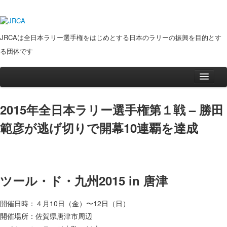
JRCAは全日本ラリー選手権をはじめとする日本のラリーの振興を目的とす
る団体です
ニュース
2015年全日本ラリー選手権第１戦 – 勝田
スケジュール
範彦が逃げ切りで開幕10連覇を達成
ポイント表
動画
フォト
ツール・ド・九州2015 in 唐津
観戦ガイド
全日本ラリーイベントガイド
開催日時：４月10日（金）〜12日（日）
ラリー観戦準備５カ条
開催場所：佐賀県唐津市周辺
ガイドブックPDF