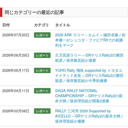
同じカテゴリーの最近の記事
日付
カテゴリ
タイトル
2026年07月20日
2026 ARK ラリー・カムイ – 鎌田卓麻／松
レポート
本優一がシュコダ・ファビアR5での初勝
利をマーク
2026年06月29日
久万高原ラリー – GRヤリスRally2の勝田
レポート
範彦／保井隆宏組が連勝
2026年05月17日
YUHO Rally 飛鳥 supported by トヨタユ
レポート
ナイテッド奈良 – GRヤリスRally2の勝田
範彦／保井隆宏組が今季初優勝
2026年04月11日
SAGA RALLY NATIONAL
レポート
CHAMPIONSHIP – GRヤリスRally2の新
井大輝／坂井理崇組が開幕2連勝
2026年03月08日
RALLY 三河湾 2026 Supported by
レポート
AICELLO – GRヤリスRally2の新井大輝／
坂井理崇組が優勝