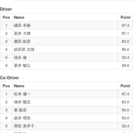
Driver
Pos
Name
Point
1
鎌田 卓麻
97.4
2
新井 大輝
87.1
3
勝田 範彦
83.0
4
奴田原 文雄
56.0
5
福永 修
32.4
6
新井 敏弘
29.6
Co-Driver
Pos
Name
Point
1
松本 優一
97.4
2
保井 隆宏
83.0
3
東 駿吾
56.0
4
坂井 理崇
50.0
5
齊田 美早子
32.4