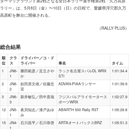
ターマックラウンド第2戦となる全日本ラリー選手権第2戦「久万高原
ラリー」は、5月8日（金）〜10日（日）の日程で、愛媛県浮穴郡久万
高原町を舞台に開催される。
（RALLY PLUS）
総合結果
順
クラ
ドライバー／コ・ド
位
ス
ライバー
車名
タイム
1
JN6-
勝田範彦／足立さや
ラック名古屋スバルDL WRX
1:01:34.4
1
か
STI
2
JN6-
奴田原文雄／佐藤忠
ADVAN-PIAAランサー
1:01:39.9
2
宜
3
JN6-
新井敏弘／田中直哉
フジスバルアライモータース
1:02:27.9
3
ポーツWRX
12
JN5-
眞貝知志／漆戸あゆ
ABARTH 500 Rally R3T
1:05:29.8
1
み
15
JN4-
石川昌平／石川恭啓
ARTAオートバックスBRZ
1:05:51.3
1