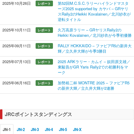
2025年10月26日
第52回M.C.S.C.ラリーハイランドマスタ
レポート
ーズ2025 supported by カヤバ – GRヤリ
スRally2のHeikki Kovalainen／北川紗衣が
逆転タイトル
2025年10月11日
久万高原ラリー – GRヤリスRally2の
レポート
Heikki Kovalainen／北川紗衣が今季初優勝
2025年09月11日
RALLY HOKKAIDO – ファビアR5の新井大
レポート
輝／立久井大輝が今季3勝目
2025年07月13日
2025 ARKラリー・カムイ – 奴田原文雄／
レポート
東駿吾がGR Yaris Rally2での初勝利をマ
ーク
2025年06月16日
加勢裕二杯 MONTRE 2025 – ファビアR5
レポート
の新井大輝／立久井大輝が2連勝
JRCポイントスタンディングス
JN-1
JN-2
JN-3
JN-4
JN-5
JN-X