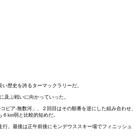
長い歴史を誇るターマックラリーだ。
mに及ぶ戦いに向かっていった。
ルコピア-無数河」、２回目はその順番を逆にした組み合わせ、
も６km弱と比較的短めだ。
回走行。最後は正午前後にモンデウススキー場でフィニッシュ