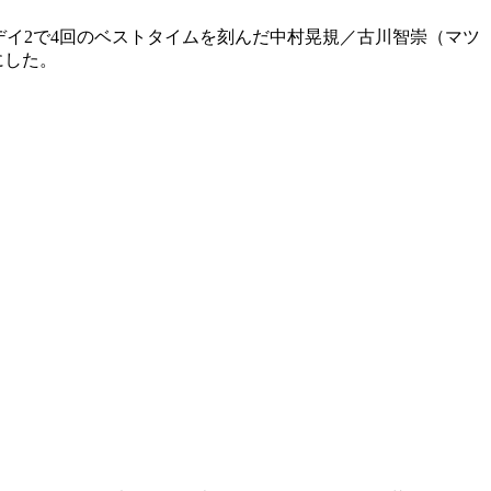
、デイ2で4回のベストタイムを刻んだ中村晃規／古川智崇（マツ
にした。