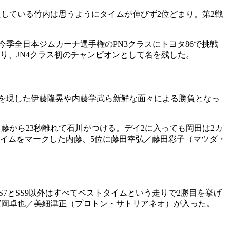
たしている竹内は思うようにタイムが伸びず2位どまり。第2戦
今季全日本ジムカーナ選手権のPN3クラスにトヨタ86で挑戦
り、JN4クラス初のチャンピオンとして名を残した。
角を現した伊藤隆晃や内藤学武ら新鮮な面々による勝負となっ
藤から23秒離れて石川がつける。デイ2に入っても岡田は2カ
タイムをマークした内藤、5位に藤田幸弘／藤田彩子（マツダ・
SS7とSS9以外はすべてベストタイムという走りで2勝目を挙げ
濱岡卓也／美細津正（プロトン・サトリアネオ）が入った。