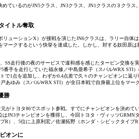
めているのがJN5クラス、JN3クラス、JN1クラスの３クラ
がタイトル奪取
エボリューションX）が接戦を演じたJN6クラスは、ラリー自
ムをマークするという快挙を達成した。しかし、対する奴田原
、SS走行後の夜のサービスで違和感を感じたタービン交換を実
9で5番手を走行していた福永修／中島亜希子（スバルWRX ST
で1点を追加し、わずか0.4点差で久々のチャンピオンに返り咲
漆戸あゆみ（スバルWRX STI）が全日本戦で自身最上位をマー
優勝
、貴元がトヨタ86でスポット参戦。すでにチャンピオンを決め
位はJN3チャンピオンを獲得し、今回トヨタ・ヴィッツGRMN
プR）、5位に上原利宏／佐瀬拓野（ホンダ・シビックタイプR
ンピオンに