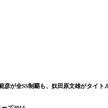
勝田範彦が全SS制覇も、奴田原文雄がタイト
ーズ2014