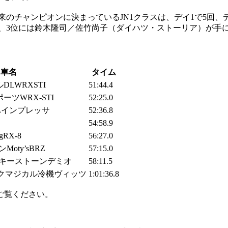
以来のチャンピオンに決まっているJN1クラスは、デイ1で5回
西、3位には鈴木隆司／佐竹尚子（ダイハツ・ストーリア）が手
車名
タイム
LWRXSTI
51:44.4
ツWRX-STI
52:25.0
 DLインプレッサ
52:36.8
54:58.9
gRX-8
56:27.0
oty’sBRZ
57:15.0
Lキーストーンデミオ
58:11.5
ックマジカル冷機ヴィッツ
1:01:36.8
ご覧ください。