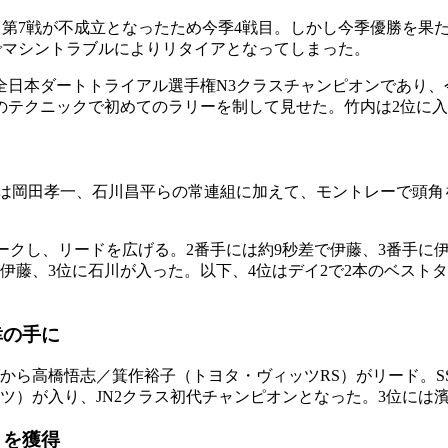
戦と第7戦が不成立となったため今季4戦目。しかし今季優勝を果
でマシントラブルによりリタイアとなってしまった。
全日本ダートトライアル選手権N3クラスチャンピオンであり、
テクニックで初めてのラリーを制して見せた。竹内は2位に入
スには岡田孝一、石川昌平らの常連組に加えて、モントレーで頭
ークし、リードを広げる。2番手には約9秒差で伊藤、3番手に伊
伊藤、3位に石川が入った。以下、4位はデイ2で2本のベスト
幸の手に
ニングから高橋悟志／箕作裕子（トヨタ・ヴィッツRS）がリード。
ツ）が入り、JN2クラス初代チャンピオンとなった。3位には
目を獲得