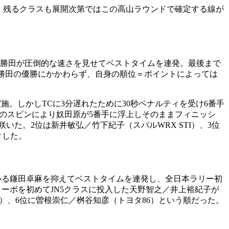
ス。残るクラスも展開次第ではこの高山ラウンドで確定する線が
体は勝田が圧倒的な速さを見せてベストタイムを連発。最後まで
は勝田の優勝にかかわらず、自身の順位＝ポイントによっては
施。しかしTCに3分遅れたために30秒ペナルティを受け6番手
I）のスピンにより奴田原が5番手に浮上しそのままフィニッシ
いた。2位は新井敏弘／竹下紀子（スバルWRX STI）、3位
クした。
ている鎌田卓麻を抑えてベストタイムを連発し、全日本ラリー初
ターボを初めてJN5クラスに投入した天野智之／井上裕紀子が
）、6位に曽根崇仁／桝谷知彦（トヨタ86）という順だった。