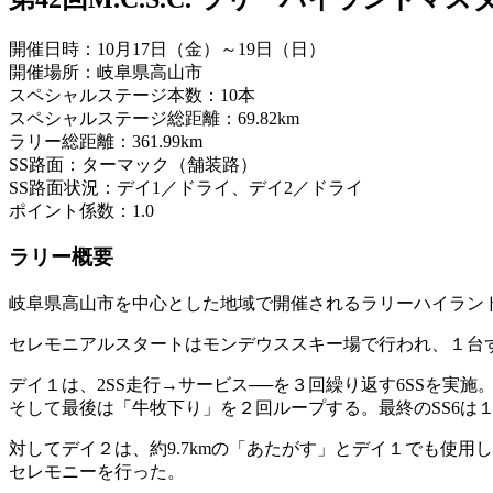
開催日時：10月17日（金）～19日（日）
開催場所：岐阜県高山市
スペシャルステージ本数：10本
スペシャルステージ総距離：69.82km
ラリー総距離：361.99km
SS路面：ターマック（舗装路）
SS路面状況：デイ1／ドライ、デイ2／ドライ
ポイント係数：1.0
ラリー概要
岐阜県高山市を中心とした地域で開催されるラリーハイラン
セレモニアルスタートはモンデウススキー場で行われ、１台ず
デイ１は、2SS走行→サービス──を３回繰り返す6SSを
そして最後は「牛牧下り」を２回ループする。最終のSS6は１
対してデイ２は、約9.7kmの「あたがす」とデイ１でも使
セレモニーを行った。