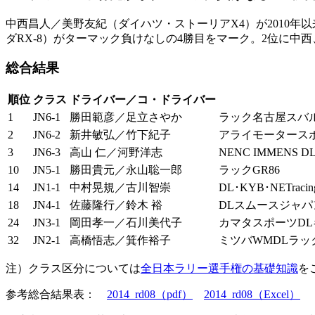
中西昌人／美野友紀（ダイハツ・ストーリアX4）が2010年
ダRX-8）がターマック負けなしの4勝目をマーク。2位に中
総合結果
順位
クラス
ドライバー／コ・ドライバー
1
JN6-1
勝田範彦／足立さやか
ラック名古屋スバルD
2
JN6-2
新井敏弘／竹下紀子
アライモータースポー
3
JN6-3
高山 仁／河野洋志
NENC IMMENS
10
JN5-1
勝田貴元／永山聡一郎
ラックGR86
14
JN1-1
中村晃規／古川智崇
DL･KYB･NETracin
18
JN4-1
佐藤隆行／鈴木 裕
DLスムースジャパンM
24
JN3-1
岡田孝一／石川美代子
カマタスポーツD
32
JN2-1
高橋悟志／箕作裕子
ミツバWMDLラ
注）クラス区分については
全日本ラリー選手権の基礎知識
を
参考総合結果表：
2014_rd08（pdf）
2014_rd08（Excel）