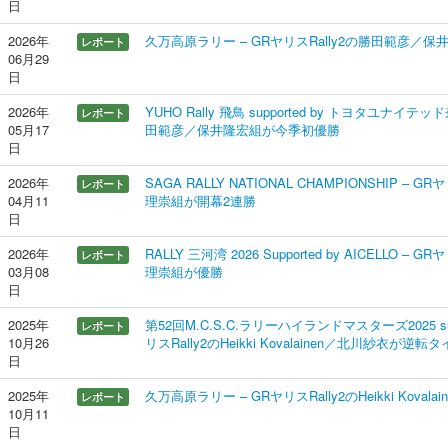
日
2026年
久万高原ラリー – GRヤリスRally2の勝田範彦／
レポート
06月29
日
2026年
YUHO Rally 飛鳥 supported by トヨタユナイテッ
レポート
05月17
田範彦／保井隆宏組が今季初優勝
日
2026年
SAGA RALLY NATIONAL CHAMPIONSHIP – 
レポート
04月11
理崇組が開幕2連勝
日
2026年
RALLY 三河湾 2026 Supported by AICELLO –
レポート
03月08
理崇組が優勝
日
2025年
第52回M.C.S.C.ラリーハイランドマスターズ2025 supp
レポート
10月26
リスRally2のHeikki Kovalainen／北川紗衣が逆転
日
2025年
久万高原ラリー – GRヤリスRally2のHeikki Kov
レポート
10月11
日