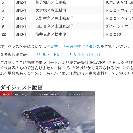
5
JN2-1
眞貝知志／安藤裕一
TOYOTA Vitz 
6
JN6-1
大倉聡／豊田耕司
トヨタ・ヴィッ
7
JN5-1
天野智之／井上裕紀子
トヨタ・ヴィッ
9
JN4-1
山口貴利／山田真記子
ダイハツ・ブー
22
JN3-1
筒井克彦／松本優一
トヨタ86
注）クラス区分については
全日本ラリー選手権ガイダンス
をご覧ください。
参考総合結果表：
リザルト（PDF）
リザルト（Excel）
ご注意：ここに掲載の本レポートおよび結果表等はJRCA/RALLY PLUSが
公式発表のものではありません。従ってJRCA以外から発表されるそれらの
ある場合もありますので、あらかじめご了承のうえ参考資料としてご覧くだ
ダイジェスト動画