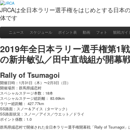
JRCAは全日本ラリー選手権をはじめとする日本
体です
ニュース
スケジュール
ポイント表
動画
フォト
観戦ガイ
2019年全日本ラリー選手権第1戦 – 
の新井敏弘／田中直哉組が開幕
Rally of Tsumagoi
開催日時：1月31日（木）〜2月3日（日）
開催場所：群馬県嬬恋村
スペシャルステージ本数：18本
スペシャルステージ総距離： 83.69km
ラリー総距離： 427.77km
SS路面：スノー＆アイス（ターマック）
SS路面状況：スノー／アイス／ウエット／ドライ
ポイント係数：1.0
群馬県嬬恋村で開催された全日本ラリー選手権開幕戦「Rally of Tsumago