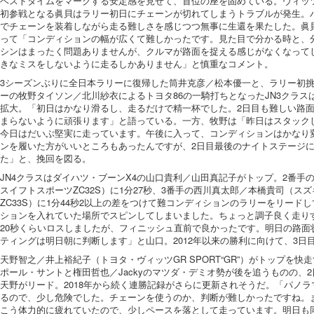
ベストタイムをマークする安定感を見せて、首位の座を固めている。ヴィッツ
初参戦となる眞貝はラリー初日にチェーンが切れてしまうトラブルが発生。パ
でチェーンを装着しながら走る難しさを感じつつ無事に生還を果たした。眞
って「コンディションの幅が広くて難しかったです。見た目で分かる時と、
シンはまったく問題ありませんが、クルマが路面を捉える感じがなくなって
きなミスをしないように走るしかありません」と慎重なコメント。
3シーズンぶりに全日本ラリーに復帰した筒井克彦／松本優一と、ラリー初
ーの牧野タイソン／北川紗衣によるトヨタ86の一騎打ちとなったJN3クラス
拡大。「初日はかなり滑るし、走るだけで精一杯でした。2日目も難しい路
まらないように頑張ります」と語っている。一方、牧野は「昨日はスタック
今日はだいぶ堅実に走っています。午後に入って、コンディションはかなり
ンを履いた方がいいところもあったんですが、2日目最後のナイトステージ
た」と、挽回を図る。
JN4クラスはダイハツ・ブーンX4の山口貴利／山田真記子がトップ。2番手
スイフトスポーツZC32S）に1分27秒、3番手の西川真太郎／本橋貴司（ス
ZC33S）に1分44秒2以上の差をつけて難コンディションのラリーをリードし
ションを入れていた場所でスピンしてしまいました。ちょっと調子良く走り
20秒くらいロスしましたが、フィニッシュ直前で良かったです。明日の路面
ティングは明日朝に判断します」と山口。2012年以来の勝利に向けて、3日
天野智之／井上裕紀子（トヨタ・ヴィッツGR SPORT“GR”）がトップを快
ポール・サントと権田哲也／Jackyのマツダ・デミオ勢が後を追うものの、
天野がリード。2018年から続く連勝記録がさらに更新されそうだ。「パノ
るので、少し危険でした。チェーンを使うのか、判断が難しかったですね。
こう体力的に疲れていたので、少しペースを落として走っています。明日も