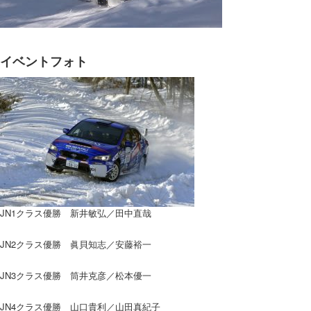
イベントフォト
JN1クラス優勝 新井敏弘／田中直哉
JN2クラス優勝 眞貝知志／安藤裕一
JN3クラス優勝 筒井克彦／松本優一
JN4クラス優勝 山口貴利／山田真紀子