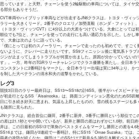
思っています」と天野。チェーンを使う2輪駆動の車両については、タイヤ
る部分もありそうだ。
CVT車両やハイブリッド車両などが出走するJN6クラスは、トヨタ・ヴィッ
ラリーを大きくリード。2番手のクロエリ／加勢直毅（ホンダ・フィット）、
（トヨタ・ヴィッツCVT）に4分以上の大差をつけている。大倉にとっては
順位でも7位と、チェーンを使っての走行にも高い適応力を示した。しかし
で、大倉は次のように語っている。
「僕にとっては初のスノーラリー。チェーンで走ったのも初めてで、すごく
ないように、クレバーに走りたいです。SS9フィニッシュ後に電気系トラブ
ジンが止まってしまうトラブルが何度か出ました。原因が分かっていないの
す」。一方、昨年のTGRラリーチャレンジでクラス優勝を果たし、全日本ラ
コンスタントに2番時計をマークし、全日本ラリー出場は実に34年ぶり、かつ
を制した大ベテランの清水和夫の追撃をかわしている。
レグ3
競技3日目のラリー最終日は、SS13〜SS18の計6SS。後半がハイスピー
が初走行となるSS「Aisainooka」は、路面コンディション悪化のためSS距離
日に引き続き好天に恵まれ、気温も上昇したものの、雪の残るステージも多
も随所に見られた。
JN1クラスは、総合首位に鎌田、2番手に新井、3番手に勝田という順位でこ
の差は21.1秒とやや開いているが、新井と勝田の差はわずかに1.0秒。前日
井は、この日最初のSS13で渾身のベストタイムをマークし勝田との差を4.6
SS16までは、鎌田が3連続で一番時計。特にSS15「Omae Suzaka」では
両者の攻防が続くなか、鎌田はこのSSだけで新井を5.3秒引き離すベストタイ