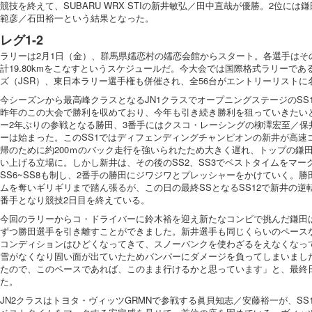
競技を終えて、SUBARU WRX STIの新井敏弘／田中直哉が優勝。2位には
範彦／石田裕一という結果となった。
レグ1-2
ラリーは2月1日（金）、群馬県嬬恋村の嬬恋会館からスタート。各選手はそ
計19.80kmをこなすというスケジュールだ。今大会では国際格式ラリーで
ズ（JSR）、東日本ラリー選手権も併催され、全56台がエントリーリストに
今シーズンから最高峰クラスとなるJN1クラスでオープニングステージのSS
昨年のこの大会で勝利を収めており、今年も引き続き勝利を狙っていきたい
ー2年ぶりの参戦となる勝田、3番手にはクスコ・レーシングの柳澤宏至／保
ーは始まった。このSS1ではディフェンディングチャンピオンの新井が高速
帰のために約200ｍのバック走行を強いられたため大きく遅れ、トップの鎌田か
い上げる立場に。しかし新井は、その後のSS2、SS3でベストタイムをマー
SS6~SS8も制し、2番手の勝田にジワジワとプレッシャーをかけていく。勝田
ムを奪いギリギリまで踏ん張るが、この日の最終SSとなるSS12で新井の逆転
番手となり競技2日目を終えている。
今回のラリーからコ・ドライバーに鈴木裕を迎え新たなコンビで挑んだ鎌田
ずつ勝田選手を引き離すことができました。新井選手も同じくらいのペース
コンディションはひどくなってきて、スノーバンクを使わざるをえなくなっ
雪がなくなり固い面が出ていたためバンパーにダメージを負ってしまいまし
たので、このペースであれば、このまま行けるかと思っています」と、最終
た。
JN2クラスはトヨタ・ヴィッツGRMNで参戦する眞貝知志／安藤裕一が、SS1