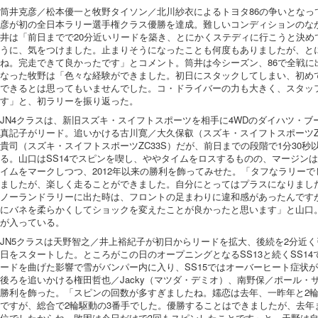
筒井克彦／松本優一と牧野タイソン／北川紗衣によるトヨタ86の争いとなって
彦が初の全日本ラリー選手権クラス優勝を達成。難しいコンディションのな
井は「前日までで20分近いリードを築き、とにかくステディに行こうと決め
うに、気をつけました。止まりそうになったことも何度もありましたが、と
ね。完走できて良かったです」とコメント。筒井は今シーズン、86で全戦に
なった牧野は「色々な経験ができました。初日にスタックしてしまい、初め
できるとは思ってもいませんでした。コ・ドライバーの力も大きく、スタッ
す」と、初ラリーを振り返った。
JN4クラスは、新旧スズキ・スイフトスポーツを相手に4WDのダイハツ・ブ
真記子がリード。追いかける古川寛／大久保叡（スズキ・スイフトスポーツZ
貴司（スズキ・スイフトスポーツZC33S）だが、前日までの段階で1分30
る。山口はSS14でスピンを喫し、ややタイムをロスするものの、マージン
イムをマークしつつ、2012年以来の勝利を飾ってみせた。「タフなラリー
ましたが、楽しく走ることができました。自分にとってはプラスになりまし
ノーランドラリーに出た時は、フロントの足まわりに違和感があったんです
にバネを柔らかくしてショックを変えたことが良かったと思います」と山口。
が入っている。
JN5クラスは天野智之／井上裕紀子が初日からリードを拡大、後続を2分近
日をスタートした。ところがこの日のオープニングとなるSS13と続くSS1
ードを曲げた影響で雪がバンパー内に入り、SS15ではオーバーヒート症状
後ろを追いかける権田哲也／Jacky（マツダ・デミオ）、南野保／ポール・
勝利を飾った。「スピンの回数が多すぎましたね。嬬恋は去年、一昨年と2
ですが、総合で2輪駆動の3番手でした。優勝することはできましたが、去年
位でしたからね。敗因は今日だけで3回もスピンしたことです」と、天野は