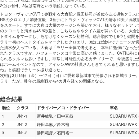
2位は権田、3位は南野という順位になっている。
トヨタ・ヴィッツCVTで参戦する大倉聡／豊田耕司が首位を走るJN6クラス
RSのクロエリ／加勢直毅、3番手にトヨタ・ヴィッツCVTの清水和夫／高
をスタート。すでに大倉は大量のマージンを築いており、様々なセットアッ
のクロエリと清水も45.9秒差と、こちらもややタイム差が開いている。大倉は
トタイムをマークし、危なげなくシーズン初勝利。総合順位でも6位と健闘を見
ラリー初のベストタイムをマークしたクロエリ、3位には途中でチェーンが
た清水が入っている。大倉は「ラリー全体で考えると、本当に勉強になったラ
れたクラスですが、パフォーマンスは非常に高いと感じました。CVT以外に
られるクルマも多いですし、非常に可能性のあるカテゴリーで、今後盛り上
はホームイベントなので、アイシンAWの社員さんもきてくれると思います
ね」と笑顔でラリーを振り返った。
次戦は3月15日（金）〜17日（日）に愛知県新城市で開催される新城ラリー
ラリーだが、昨年の最終戦から4カ月を経ての開催となる。
総合結果
順位
クラス
ドライバー／コ・ドライバー
車名
1
JN1-1
新井敏弘／田中直哉
SUBARU WRX 
2
JN1-2
鎌田卓麻／鈴木裕
SUBARU WRX 
3
JN1-3
勝田範彦／石田裕一
SUBARU WRX 