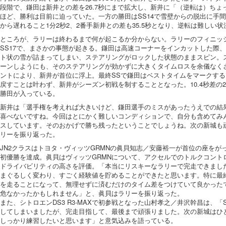
段階で、鎌田は新井との差を26.7秒にまで拡大し、新井に「（逆転は）ち
ほど、勝利は目前に迫っていた。一方の勝田はSS14で雪壁からの脱出に手
から遅れること1分2秒2、2番手新井との差も35.5秒となり、逆転は難しい状
ところが、ラリーは終わるまで何が起こるか分からない。ラリーのフィニッシ
SS17で、まさかの事態が起きる。鎌田は高速コーナーをインカットした際
ト状の雪が詰まってしまい、ステアリングがロックした状態のままスピン。
ーンしようにも、そのステアリングが効かずに大きくタイムロスを余儀なく
ントにより、新井が首位に浮上。最終SSで鎌田はベストタイムをマークす
戻すことは叶わず、新井がシーズン初戦を制することとなった。10.4秒差の2位
勝田が入っている。
新井は「選手権を考えれば大きいけど、鎌田選手のミスがあったうえでの結
喜べないですね。今回はとにかく難しいコンディションで、自分も含めてみ
スしています。そのおかげで勝ち残ったということでしょうね。次の新城も
リーを振り返った。
JN2クラスはトヨタ・ヴィッツGRMNの眞貝知志／安藤裕一が首位の座をが
初優勝を達成。眞貝はヴィッツGRMNについて、アクセルでのトルクコント
ドライバビリティの高さを評価。「本当にリスキーなラリーで完走できまし
まぐるしく変わり、すごく経験値を貯めることができたと思います。特に最
を走ることになって、無理せずに済むだけのタイム差をつけていて良かった
危なかったかもしれません」と、眞貝はラリーを振り返った。
また、シトロエンDS3 R3-MAXで初参戦となった山村孝之／井沢幹昌は、「
してしまいましたが、完走目指して、最後まで頑張りました。次の新城はひ
しっかり練習したいと思います」と意気込みを語っている。