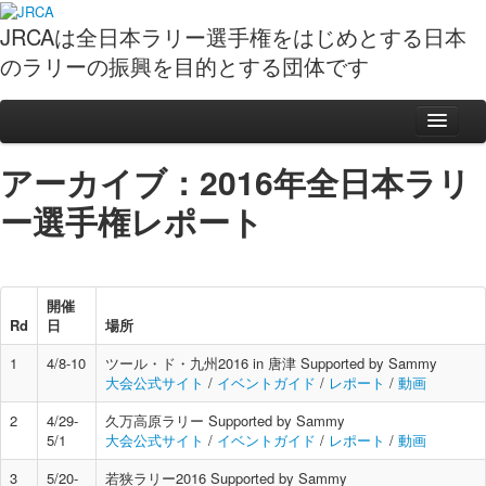
JRCAは全日本ラリー選手権をはじめとする日本
のラリーの振興を目的とする団体です
ニュース
アーカイブ：2016年全日本ラリ
スケジュール
ー選手権レポート
ポイント表
動画
フォト
開催
Rd
日
場所
観戦ガイド
1
4/8-10
ツール・ド・九州2016 in 唐津 Supported by Sammy
全日本ラリーイベントガイド
大会公式サイト
/
イベントガイド
/
レポート
/
動画
ラリー観戦準備５カ条
2
4/29-
久万高原ラリー Supported by Sammy
5/1
ガイドブックPDF
大会公式サイト
/
イベントガイド
/
レポート
/
動画
全日本ラリーの基礎知識
3
5/20-
若狭ラリー2016 Supported by Sammy