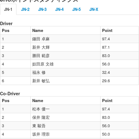
JRCA入会のご案内
JN-1
JN-2
JN-3
JN-4
JN-5
JN-X
公式DVDのご注文
Driver
主催者向け資材のご注文
Pos
Name
Point
お問い合わせ
1
鎌田 卓麻
97.4
2
新井 大輝
87.1
アーカイブ
3
勝田 範彦
83.0
2025年
4
奴田原 文雄
56.0
2024年
5
福永 修
32.4
2023年
6
新井 敏弘
29.6
2022年
Co-Driver
2021年
Pos
Name
Point
2020年
1
松本 優一
97.4
2
2019年
保井 隆宏
83.0
3
東 駿吾
56.0
2018年
4
坂井 理崇
50.0
2017年