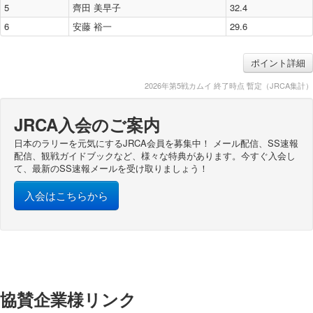
5
齊田 美早子
32.4
2016年
6
安藤 裕一
29.6
2015年
2014年
ポイント詳細
2013年
2026年第5戦カムイ 終了時点 暫定（JRCA集計）
2012年
JRCA入会のご案内
2011年
日本のラリーを元気にするJRCA会員を募集中！ メール配信、SS速報
2010年
配信、観戦ガイドブックなど、様々な特典があります。今すぐ入会し
て、最新のSS速報メールを受け取りましょう！
2009年
入会はこちらから
2008年
2007年
2006年
協賛企業様リンク