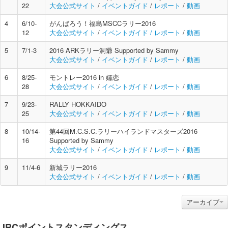
22
大会公式サイト
/
イベントガイド
/
レポート
/
動画
全日本ラリーの基礎知識
4
6/10-
がんばろう！福島MSCCラリー2016
ラリーとは
12
大会公式サイト
/
イベントガイド /
レポート
/
動画
クラス区分
5
7/1-3
2016 ARKラリー洞爺 Supported by Sammy
ポイント制度
大会公式サイト
/
イベントガイド
/
レポート
/
動画
ラリーの流れ
6
8/25-
モントレー2016 in 嬬恋
28
大会公式サイト
/
イベントガイド
/
レポート
/
動画
ラリーカーの装備
7
9/23-
RALLY HOKKAIDO
ラリーを観戦するには
25
大会公式サイト
/
イベントガイド
/
レポート
/
動画
JRCAについて
8
10/14-
第44回M.C.S.C.ラリーハイランドマスターズ2016
16
Supported by Sammy
会長挨拶
大会公式サイト
/
イベントガイド
/
レポート
/
動画
活動報告
9
11/4-6
新城ラリー2016
JRCAアワード
大会公式サイト
/
イベントガイド
/
レポート
/
動画
議事録
アーカイブ
組織図
会則
JRCポイントスタンディングス